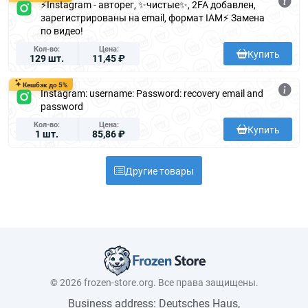
⚡️Instagram - авторег, ✨чистые✨, 2FA добавлен,
зарегистрированы на email, формат IAM⚡️ Замена
по видео!
Кол-во
Цена
Купить
129 шт.
11,45 ₽
Кешбэк до 5%
Instagram: username: Password: recovery email and
password
Кол-во
Цена
Купить
1 шт.
85,86 ₽
Другие товары
© 2026 frozen-store.org. Все права защищены.
Business address: Deutsches Haus,