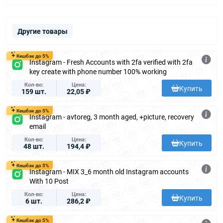
Другие товары
Кешбэк до 5%
Instagram - Fresh Accounts with 2fa verified with 2fa
key create with phone number 100% working
Кол-во
Цена
Купить
159 шт.
22,05 ₽
Кешбэк до 5%
Instagram - avtoreg, 3 month aged, +picture, recovery
email
Кол-во
Цена
Купить
48 шт.
194,4 ₽
Кешбэк до 5%
Instagram - MIX 3_6 month old Instagram accounts
With 10 Post
Кол-во
Цена
Купить
6 шт.
286,2 ₽
Кешбэк до 5%