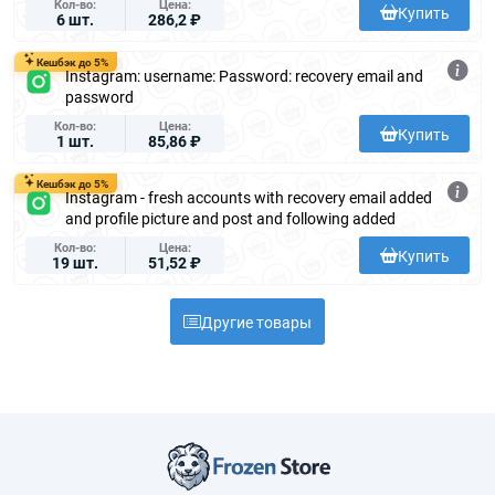
Кол-во
Цена
Купить
6 шт.
286,2 ₽
Кешбэк до 5%
Instagram: username: Password: recovery email and
password
Кол-во
Цена
Купить
1 шт.
85,86 ₽
Кешбэк до 5%
Instagram - fresh accounts with recovery email added
and profile picture and post and following added
Кол-во
Цена
Купить
19 шт.
51,52 ₽
Другие товары