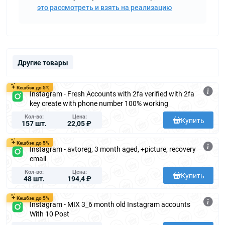
это рассмотреть и взять на реализацию
Другие товары
Кешбэк до 5%
Instagram - Fresh Accounts with 2fa verified with 2fa
key create with phone number 100% working
Кол-во
Цена
Купить
157 шт.
22,05 ₽
Кешбэк до 5%
Instagram - avtoreg, 3 month aged, +picture, recovery
email
Кол-во
Цена
Купить
48 шт.
194,4 ₽
Кешбэк до 5%
Instagram - MIX 3_6 month old Instagram accounts
With 10 Post