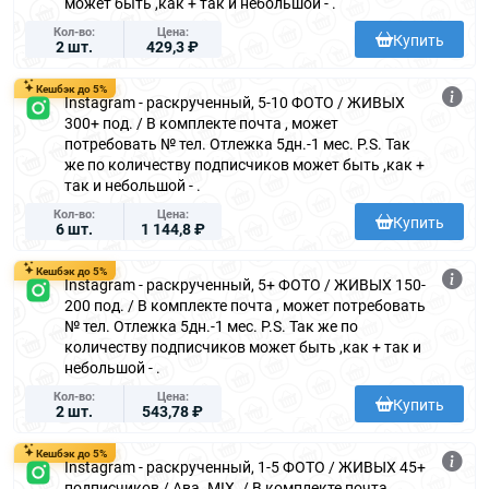
может быть ,как + так и небольшой - .
Кол-во
Цена
Купить
2 шт.
429,3 ₽
Кешбэк до 5%
Instagram - раскрученный, 5-10 ФОТО / ЖИВЫХ
300+ под. / В комплекте почта , может
потребовать № тел. Отлежка 5дн.-1 мес. P.S. Так
же по количеству подписчиков может быть ,как +
так и небольшой - .
Кол-во
Цена
Купить
6 шт.
1 144,8 ₽
Кешбэк до 5%
Instagram - раскрученный, 5+ ФОТО / ЖИВЫХ 150-
200 под. / В комплекте почта , может потребовать
№ тел. Отлежка 5дн.-1 мес. P.S. Так же по
количеству подписчиков может быть ,как + так и
небольшой - .
Кол-во
Цена
Купить
2 шт.
543,78 ₽
Кешбэк до 5%
Instagram - раскрученный, 1-5 ФОТО / ЖИВЫХ 45+
подписчиков / Ава. MIX. / В комплекте почта