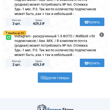
(родная) может потребовать № тел. Отлежка
5дн.-1 мес. P.S. Так же по количеству подписчиков
может быть ,как + так и небольшой - .
Кол-во
Цена
Купить
3 шт.
429,3 ₽
Кешбэк до 5%
Instagram - раскрученный 1-5 ФОТО / ЖИВЫХ +50
подписчиков / Ава. MIX. / В комплекте почта
(родная) может потребовать № тел. Отлежка
5дн.-1 мес. P.S. Так же по количеству подписчиков
может быть ,как + так и небольшой - .
Кол-во
Цена
Купить
2 шт.
429,3 ₽
Другие товары