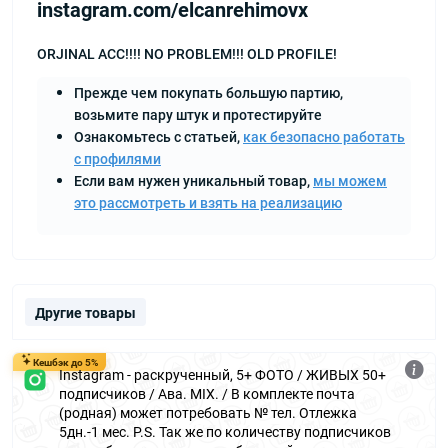
instagram.com/elcanrehimovx
ORJINAL ACC!!!! NO PROBLEM!!! OLD PROFILE!
Прежде чем покупать большую партию,
возьмите пару штук и протестируйте
Ознакомьтесь с статьей,
как безопасно работать
с профилями
Если вам нужен уникальный товар,
мы можем
это рассмотреть и взять на реализацию
Другие товары
Кешбэк до 5%
Instagram - раскрученный, 5+ ФОТО / ЖИВЫХ 50+
подписчиков / Ава. MIX. / В комплекте почта
(родная) может потребовать № тел. Отлежка
5дн.-1 мес. P.S. Так же по количеству подписчиков