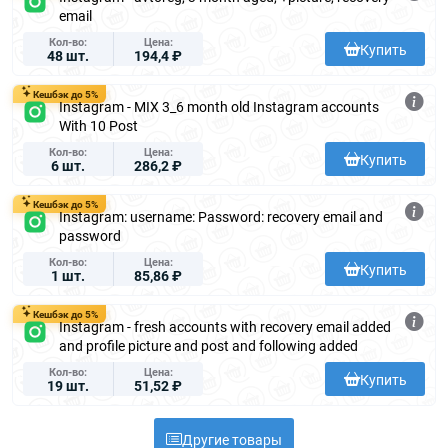
email
Кол-во
Цена
Купить
48 шт.
194,4 ₽
Кешбэк до 5%
Instagram - MIX 3_6 month old Instagram accounts
With 10 Post
Кол-во
Цена
Купить
6 шт.
286,2 ₽
Кешбэк до 5%
Instagram: username: Password: recovery email and
password
Кол-во
Цена
Купить
1 шт.
85,86 ₽
Кешбэк до 5%
Instagram - fresh accounts with recovery email added
and profile picture and post and following added
Кол-во
Цена
Купить
19 шт.
51,52 ₽
Другие товары