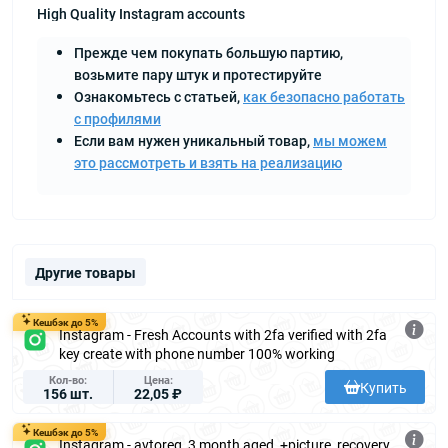
High Quality Instagram accounts
Прежде чем покупать большую партию,
возьмите пару штук и протестируйте
Ознакомьтесь с статьей,
как безопасно работать
с профилями
Если вам нужен уникальный товар,
мы можем
это рассмотреть и взять на реализацию
Другие товары
Кешбэк до 5%
Instagram - Fresh Accounts with 2fa verified with 2fa
key create with phone number 100% working
Кол-во
Цена
Купить
156 шт.
22,05 ₽
Кешбэк до 5%
Instagram - avtoreg, 3 month aged, +picture, recovery