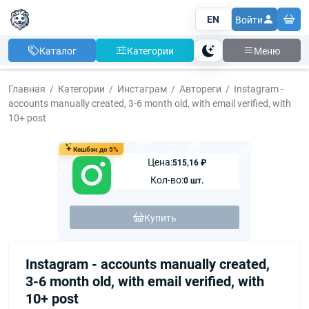
EN
Войти
Каталог
Категории
Меню
Тема
Главная
Категории
Инстаграм
Автореги
Instagram -
accounts manually created, 3-6 month old, with email verified, with
10+ post
Кешбэк до 5%
Цена:
515,16 ₽
Кол-во:
0 шт.
Купить
Instagram - accounts manually created,
3-6 month old, with email verified, with
10+ post