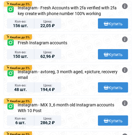
Кешбэк до 5%
Instagram - Fresh Accounts with 2fa verified with 2fa
key create with phone number 100% working
Кол-во
Цена
Купить
156 шт.
22,05 ₽
Кешбэк до 5%
Fresh Instagram accounts
Кол-во
Цена
Купить
150 шт.
62,96 ₽
Кешбэк до 5%
Instagram - avtoreg, 3 month aged, +picture, recovery
email
Кол-во
Цена
Купить
48 шт.
194,4 ₽
Кешбэк до 5%
Instagram - MIX 3_6 month old Instagram accounts
With 10 Post
Кол-во
Цена
Купить
6 шт.
286,2 ₽
Кешбэк до 5%