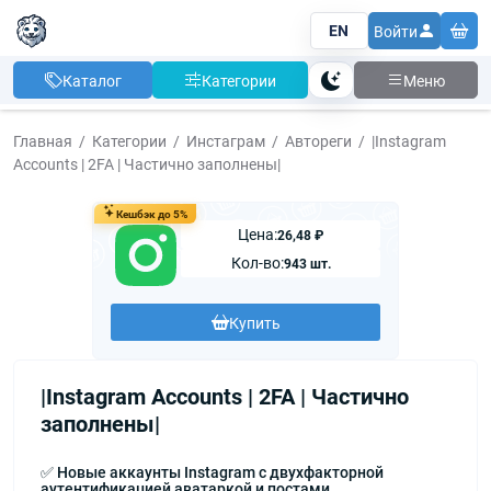
EN
Войти
Каталог
Категории
Меню
Тема
Главная
Категории
Инстаграм
Автореги
|Instagram
Accounts | 2FA | Частично заполнены|
Кешбэк до 5%
Цена:
26,48 ₽
Кол-во:
943 шт.
Купить
|Instagram Accounts | 2FA | Частично
заполнены|
✅ Новые аккаунты Instagram с двухфакторной
аутентификацией аватаркой и постами