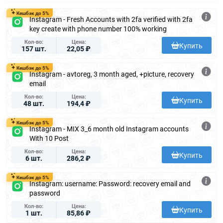
Кешбэк до 5%
Instagram - Fresh Accounts with 2fa verified with 2fa
key create with phone number 100% working
Кол-во
Цена
Купить
157 шт.
22,05 ₽
Кешбэк до 5%
Instagram - avtoreg, 3 month aged, +picture, recovery
email
Кол-во
Цена
Купить
48 шт.
194,4 ₽
Кешбэк до 5%
Instagram - MIX 3_6 month old Instagram accounts
With 10 Post
Кол-во
Цена
Купить
6 шт.
286,2 ₽
Кешбэк до 5%
Instagram: username: Password: recovery email and
password
Кол-во
Цена
Купить
1 шт.
85,86 ₽