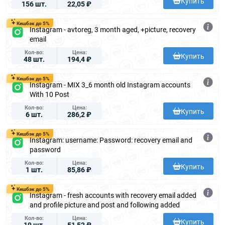
Купить
156 шт.
22,05 ₽
Кешбэк до 5%
Instagram - avtoreg, 3 month aged, +picture, recovery
email
Кол-во
Цена
Купить
48 шт.
194,4 ₽
Кешбэк до 5%
Instagram - MIX 3_6 month old Instagram accounts
With 10 Post
Кол-во
Цена
Купить
6 шт.
286,2 ₽
Кешбэк до 5%
Instagram: username: Password: recovery email and
password
Кол-во
Цена
Купить
1 шт.
85,86 ₽
Кешбэк до 5%
Instagram - fresh accounts with recovery email added
and profile picture and post and following added
Кол-во
Цена
Купить
19 шт.
51,52 ₽