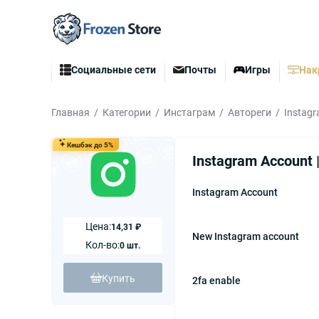
Социальные сети
Почты
Игры
Нак
Главная
Категории
Инстаграм
Автореги
Instagr
Кешбэк до 5%
Instagram Account |
Instagram Account
Цена:
14,31 ₽
New Instagram account
Кол-во:
0 шт.
Купить
2fa enable