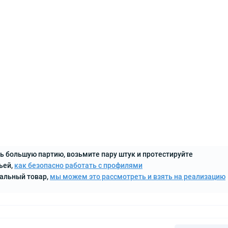
ь большую партию, возьмите пару штук и протестируйте
ьей,
как безопасно работать с профилями
кальный товар,
мы можем это рассмотреть и взять на реализацию
a Key