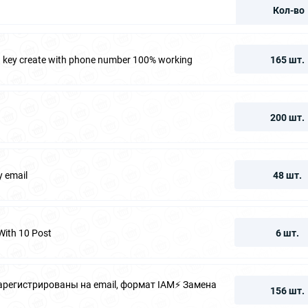
Кол-во
fa key create with phone number 100% working
165 шт.
200 шт.
y email
48 шт.
With 10 Post
6 шт.
зарегистрированы на email, формат IAM⚡️ Замена
156 шт.