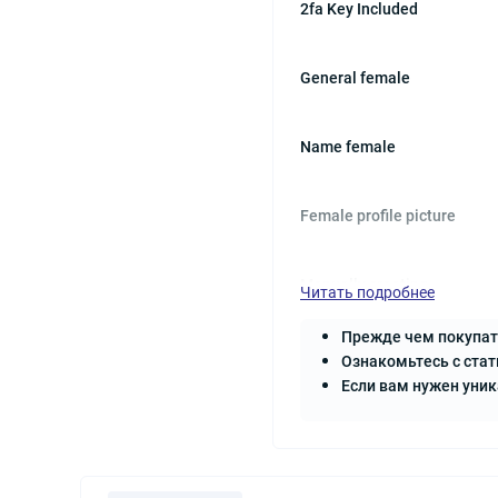
2fa Key Included
General female
Name female
Female profile picture
Manually creating
Читать подробнее
Прежде чем покупат
Confirmed by sms
Ознакомьтесь с стат
Если вам нужен уни
Number unlinked
Format: login: password:2f