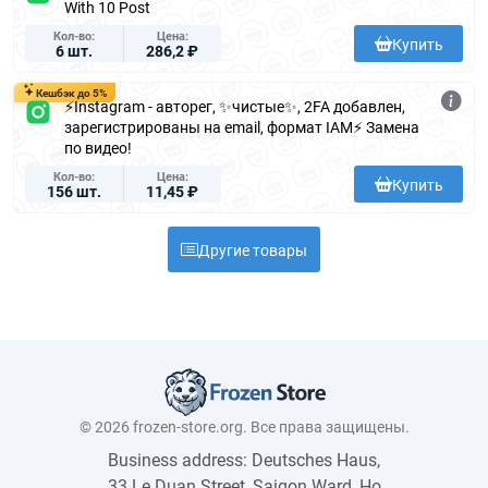
With 10 Post
Кол-во
Цена
Купить
6 шт.
286,2 ₽
Кешбэк до 5%
⚡️Instagram - авторег, ✨чистые✨, 2FA добавлен,
зарегистрированы на email, формат IAM⚡️ Замена
по видео!
Кол-во
Цена
Купить
156 шт.
11,45 ₽
Другие товары
© 2026 frozen-store.org. Все права защищены.
Business address: Deutsches Haus,
33 Le Duan Street, Saigon Ward, Ho