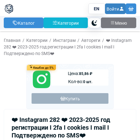
EN
Войти
Каталог
Категории
Меню
Тема
Главная
Категории
Инстаграм
Автореги
❤️ Instagram
282 ❤️ 2023-2025 год регистрации I 2fa I cookies I mail I
Подтверждено по SMS❤️
Кешбэк до 5%
Цена:
85,86 ₽
Кол-во:
0 шт.
Купить
❤️ Instagram 282 ❤️ 2023-2025 год
регистрации I 2fa I cookies I mail I
Подтверждено по SMS❤️