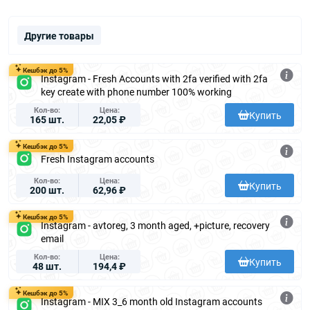
Другие товары
Кешбэк до 5%
Instagram - Fresh Accounts with 2fa verified with 2fa
key create with phone number 100% working
Кол-во
Цена
Купить
165 шт.
22,05 ₽
Кешбэк до 5%
Fresh Instagram accounts
Кол-во
Цена
Купить
200 шт.
62,96 ₽
Кешбэк до 5%
Instagram - avtoreg, 3 month aged, +picture, recovery
email
Кол-во
Цена
Купить
48 шт.
194,4 ₽
Кешбэк до 5%
Instagram - MIX 3_6 month old Instagram accounts