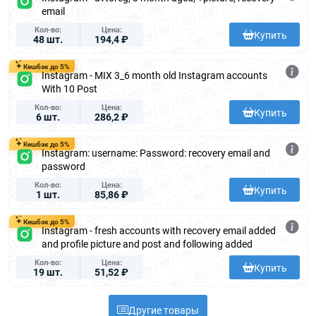
email
Кол-во
Цена
Купить
48 шт.
194,4 ₽
Кешбэк до 5%
Instagram - MIX 3_6 month old Instagram accounts
With 10 Post
Кол-во
Цена
Купить
6 шт.
286,2 ₽
Кешбэк до 5%
Instagram: username: Password: recovery email and
password
Кол-во
Цена
Купить
1 шт.
85,86 ₽
Кешбэк до 5%
Instagram - fresh accounts with recovery email added
and profile picture and post and following added
Кол-во
Цена
Купить
19 шт.
51,52 ₽
Другие товары