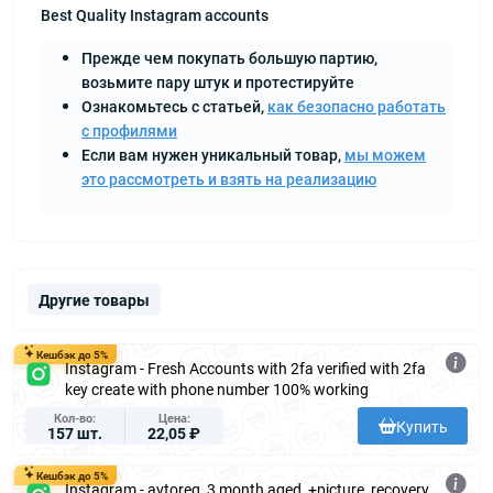
Best Quality Instagram accounts
Прежде чем покупать большую партию,
возьмите пару штук и протестируйте
Ознакомьтесь с статьей,
как безопасно работать
с профилями
Если вам нужен уникальный товар,
мы можем
это рассмотреть и взять на реализацию
Другие товары
Кешбэк до 5%
Instagram - Fresh Accounts with 2fa verified with 2fa
key create with phone number 100% working
Кол-во
Цена
Купить
157 шт.
22,05 ₽
Кешбэк до 5%
Instagram - avtoreg, 3 month aged, +picture, recovery