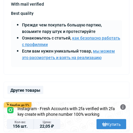
With mail verified
Best quality
Прежде чем покупать большую партию,
возьмите пару штук и протестируйте
Ознакомьтесь с статьей,
как безопасно работать
с профилями
Если вам нужен уникальный товар,
мы можем
это рассмотреть и взять на реализацию
Другие товары
Кешбэк до 5%
Instagram - Fresh Accounts with 2fa verified with 2fa
key create with phone number 100% working
Кол-во
Цена
Купить
156 шт.
22,05 ₽