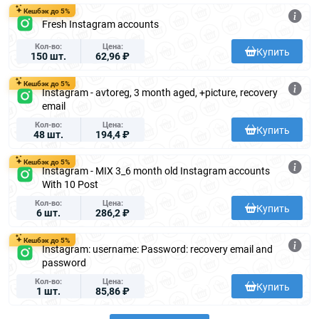
Кешбэк до 5%
Fresh Instagram accounts
Кол-во
Цена
Купить
150 шт.
62,96 ₽
Кешбэк до 5%
Instagram - avtoreg, 3 month aged, +picture, recovery
email
Кол-во
Цена
Купить
48 шт.
194,4 ₽
Кешбэк до 5%
Instagram - MIX 3_6 month old Instagram accounts
With 10 Post
Кол-во
Цена
Купить
6 шт.
286,2 ₽
Кешбэк до 5%
Instagram: username: Password: recovery email and
password
Кол-во
Цена
Купить
1 шт.
85,86 ₽