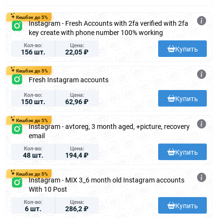
Кешбэк до 5%
Instagram - Fresh Accounts with 2fa verified with 2fa
key create with phone number 100% working
Кол-во
Цена
Купить
156 шт.
22,05 ₽
Кешбэк до 5%
Fresh Instagram accounts
Кол-во
Цена
Купить
150 шт.
62,96 ₽
Кешбэк до 5%
Instagram - avtoreg, 3 month aged, +picture, recovery
email
Кол-во
Цена
Купить
48 шт.
194,4 ₽
Кешбэк до 5%
Instagram - MIX 3_6 month old Instagram accounts
With 10 Post
Кол-во
Цена
Купить
6 шт.
286,2 ₽