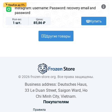
Кешбэк до 5%
Instagram: username: Password: recovery email and
password
Кол-во
Цена
Купить
1 шт.
85,86 ₽
Другие товары
© 2026 frozen-store.org. Все права защищены.
Business address: Deutsches Haus,
33 Le Duan Street, Saigon Ward, Ho
Chi Minh City, Vietnam.
Покупателям
Правила