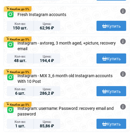
Кешбэк до 5%
Fresh Instagram accounts
Кол-во
Цена
Купить
150 шт.
62,96 ₽
Кешбэк до 5%
Instagram - avtoreg, 3 month aged, +picture, recovery
email
Кол-во
Цена
Купить
48 шт.
194,4 ₽
Кешбэк до 5%
Instagram - MIX 3_6 month old Instagram accounts
With 10 Post
Кол-во
Цена
Купить
6 шт.
286,2 ₽
Кешбэк до 5%
Instagram: username: Password: recovery email and
password
Кол-во
Цена
Купить
1 шт.
85,86 ₽