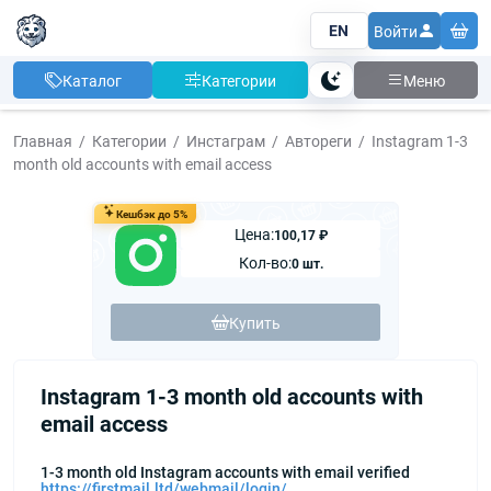
EN
Войти
Каталог
Категории
Меню
Тема
Главная
Категории
Инстаграм
Автореги
Instagram 1-3
month old accounts with email access
Кешбэк до 5%
Цена:
100,17 ₽
Кол-во:
0 шт.
Купить
Instagram 1-3 month old accounts with
email access
1-3 month old Instagram accounts with email verified
https://firstmail.ltd/webmail/login/