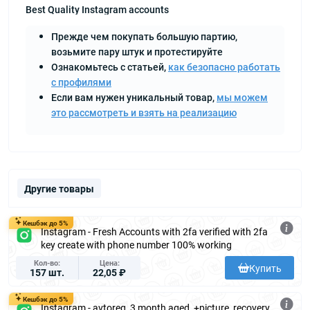
Best Quality Instagram accounts
Прежде чем покупать большую партию,
возьмите пару штук и протестируйте
Ознакомьтесь с статьей,
как безопасно работать
с профилями
Если вам нужен уникальный товар,
мы можем
это рассмотреть и взять на реализацию
Другие товары
Кешбэк до 5%
Instagram - Fresh Accounts with 2fa verified with 2fa
key create with phone number 100% working
Кол-во
Цена
Купить
157 шт.
22,05 ₽
Кешбэк до 5%
Instagram - avtoreg, 3 month aged, +picture, recovery