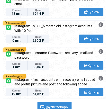
email
Кол-во
Цена
Купить
48 шт.
194,4 ₽
Кешбэк до 5%
Instagram - MIX 3_6 month old Instagram accounts
With 10 Post
Кол-во
Цена
Купить
6 шт.
286,2 ₽
Кешбэк до 5%
Instagram: username: Password: recovery email and
password
Кол-во
Цена
Купить
1 шт.
85,86 ₽
Кешбэк до 5%
Instagram - fresh accounts with recovery email added
and profile picture and post and following added
Кол-во
Цена
Купить
19 шт.
51,52 ₽
Другие товары