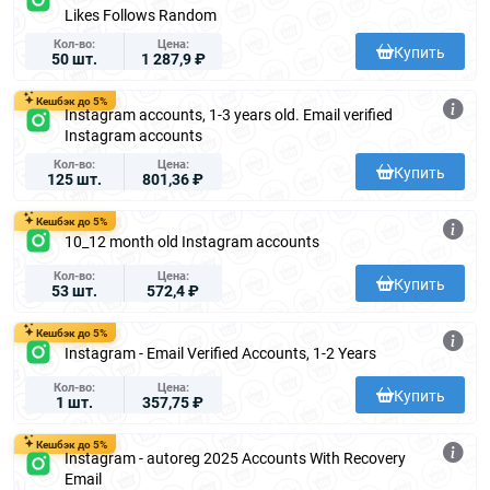
Likes Follows Random
Кол-во
Цена
Купить
50 шт.
1 287,9 ₽
Кешбэк до 5%
Instagram accounts, 1-3 years old. Email verified
Instagram accounts
Кол-во
Цена
Купить
125 шт.
801,36 ₽
Кешбэк до 5%
10_12 month old Instagram accounts
Кол-во
Цена
Купить
53 шт.
572,4 ₽
Кешбэк до 5%
Instagram - Email Verified Accounts, 1-2 Years
Кол-во
Цена
Купить
1 шт.
357,75 ₽
Кешбэк до 5%
Instagram - autoreg 2025 Accounts With Recovery
Email