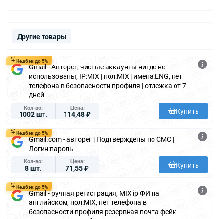
Другие товары
Кешбэк до 5%
Gmail - Авторег, чистые аккаунты нигде не
использованы, IP:MIX | пол:MIX | имена:ENG, нет
телефона в безопасности профиля | отлежка от 7
дней
Кол-во
Цена
Купить
1002 шт.
114,48 ₽
Кешбэк до 5%
Gmail.com - авторег | Подтверждены по СМС |
Логин:пароль
Кол-во
Цена
Купить
8 шт.
71,55 ₽
Кешбэк до 5%
Gmail - ручная регистрация, MIX ip ФИ на
английском, пол:MIX, нет телефона в
безопасности профиля резервная почта фейк