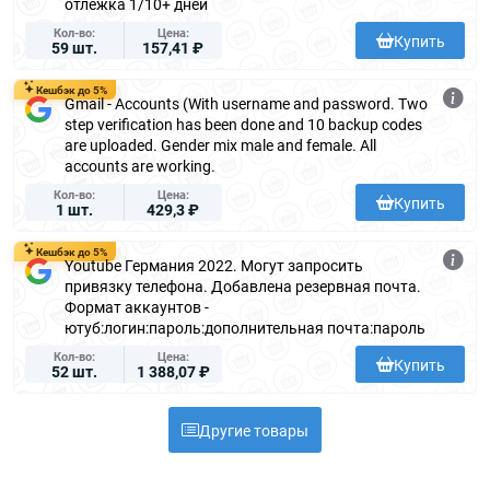
отлежка 1/10+ дней
Кол-во
Цена
Купить
59 шт.
157,41 ₽
Кешбэк до 5%
Gmail - Accounts (With username and password. Two
step verification has been done and 10 backup codes
are uploaded. Gender mix male and female. All
accounts are working.
Кол-во
Цена
Купить
1 шт.
429,3 ₽
Кешбэк до 5%
Youtube Германия 2022. Могут запросить
привязку телефона. Добавлена резервная почта.
Формат аккаунтов -
ютуб:логин:пароль:дополнительная почта:пароль
Кол-во
Цена
Купить
52 шт.
1 388,07 ₽
Другие товары