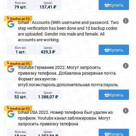
Кол-во
Цена
Купить
79 шт.
157,41 ₽
Кешбэк до 5%
Gmail - Accounts (With username and password. Two
step verification has been done and 10 backup codes
are uploaded. Gender mix male and female. All
accounts are working.
Кол-во
Цена
Купить
1 шт.
429,3 ₽
Кешбэк до 5%
Youtube Германия 2022. Могут запросить
привязку телефона. Добавлена резервная почта.
Формат аккаунтов -
ютуб:логин:пароль:дополнительная почта:пароль
Кол-во
Цена
Купить
52 шт.
1 388,07 ₽
Кешбэк до 5%
Gmail USA 2022. Номер телефона был удален из
профиля. Youtube канал заблокирован. Могут
запросить привязку телефона
Кол-во
Цена
Купить
18 шт.
1 253,56 ₽