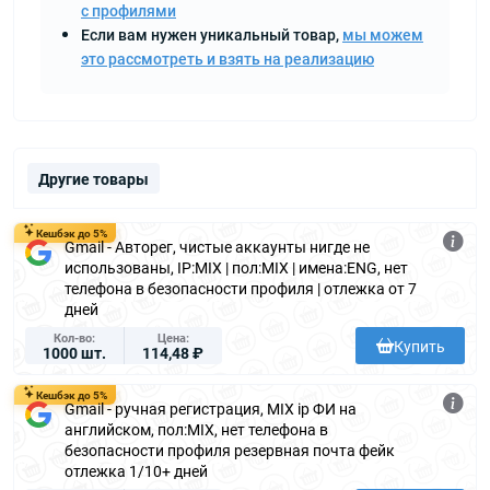
с профилями
Если вам нужен уникальный товар,
мы можем
это рассмотреть и взять на реализацию
Другие товары
Кешбэк до 5%
Gmail - Авторег, чистые аккаунты нигде не
использованы, IP:MIX | пол:MIX | имена:ENG, нет
телефона в безопасности профиля | отлежка от 7
дней
Кол-во
Цена
Купить
1000 шт.
114,48 ₽
Кешбэк до 5%
Gmail - ручная регистрация, MIX ip ФИ на
английском, пол:MIX, нет телефона в
безопасности профиля резервная почта фейк
отлежка 1/10+ дней