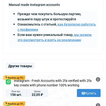
Manual made Instagram accounts
Прежде чем покупать большую партию,
возьмите пару штук и протестируйте
Ознакомьтесь с статьей,
как безопасно работать
с профилями
Если вам нужен уникальный товар,
мы можем
это рассмотреть и взять на реализацию
Другие товары
Кешбэк до 5%
Instagram - Fresh Accounts with 2fa verified with 2fa
key create with phone number 100% working
Кол-во
Цена
Купить
156 шт.
22,05 ₽
Кешбэк до 5%