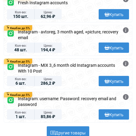
Fresh Instagram accounts
Кол-во
Цена
Купить
150 шт.
62,96 ₽
Кешбэк до 5%
Instagram - avtoreg, 3 month aged, +picture, recovery
email
Кол-во
Цена
Купить
48 шт.
194,4 ₽
Кешбэк до 5%
Instagram - MIX 3_6 month old Instagram accounts
With 10 Post
Кол-во
Цена
Купить
6 шт.
286,2 ₽
Кешбэк до 5%
Instagram: username: Password: recovery email and
password
Кол-во
Цена
Купить
1 шт.
85,86 ₽
Другие товары