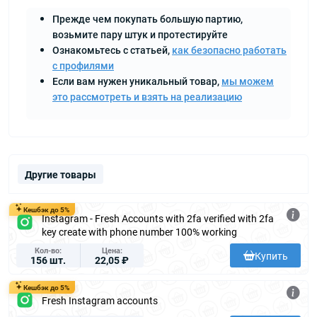
Прежде чем покупать большую партию,
возьмите пару штук и протестируйте
Ознакомьтесь с статьей,
как безопасно работать
с профилями
Если вам нужен уникальный товар,
мы можем
это рассмотреть и взять на реализацию
Другие товары
Кешбэк до 5%
Instagram - Fresh Accounts with 2fa verified with 2fa
key create with phone number 100% working
Кол-во
Цена
Купить
156 шт.
22,05 ₽
Кешбэк до 5%
Fresh Instagram accounts