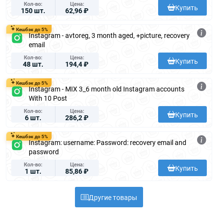
Кол-во
Цена
Купить
150 шт.
62,96 ₽
Кешбэк до 5%
Instagram - avtoreg, 3 month aged, +picture, recovery
email
Кол-во
Цена
Купить
48 шт.
194,4 ₽
Кешбэк до 5%
Instagram - MIX 3_6 month old Instagram accounts
With 10 Post
Кол-во
Цена
Купить
6 шт.
286,2 ₽
Кешбэк до 5%
Instagram: username: Password: recovery email and
password
Кол-во
Цена
Купить
1 шт.
85,86 ₽
Другие товары