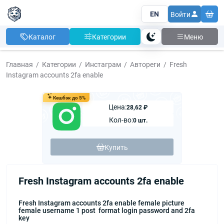
EN
Войти
Каталог
Категории
Меню
Тема
Главная
Категории
Инстаграм
Автореги
Fresh
Instagram accounts 2fa enable
Кешбэк до 5%
Цена:
28,62 ₽
Кол-во:
0 шт.
Купить
Fresh Instagram accounts 2fa enable
Fresh Instagram accounts 2fa enable female picture
female username 1 post format login password and 2fa
key