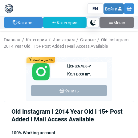
EN
Войти
Каталог
Категории
Меню
Тема
Главная
Категории
Инстаграм
Старые
Old Instagram I
2014 Year Old I 15+ Post Added I Mail Access Available
Кешбэк до 5%
Цена:
678,6 ₽
Кол-во:
0 шт.
Купить
Old Instagram I 2014 Year Old I 15+ Post
Added I Mail Access Available
100% Working account