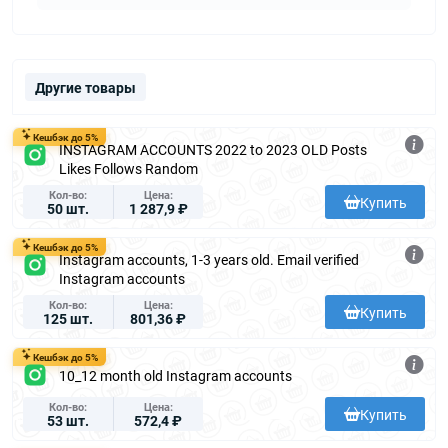
Другие товары
Кешбэк до 5%
INSTAGRAM ACCOUNTS 2022 to 2023 OLD Posts
Likes Follows Random
Кол-во
Цена
Купить
50 шт.
1 287,9 ₽
Кешбэк до 5%
Instagram accounts, 1-3 years old. Email verified
Instagram accounts
Кол-во
Цена
Купить
125 шт.
801,36 ₽
Кешбэк до 5%
10_12 month old Instagram accounts
Кол-во
Цена
Купить
53 шт.
572,4 ₽