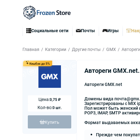
Социальные сети
Почты
Игры
Нак
Главная
Категории
Другие почты
GMX
Автореги
Кешбэк до 5%
Автореги GMX.net.
Автореги GMX.net
Домены вида почта@gmx.
Цена:
0,75 ₽
Зарегистрированы с MIX i
Кол-во:
0 шт.
Пол может быть женский 
POP3, IMAP, SMTP активи
Купить
Формат выдаваемых аккау
Прежде чем покупат