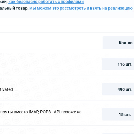
ьей,
как безопасно работать с профилями
кальный товар,
мы можем это рассмотреть и взять на реализацию
Кол-во
116 шт.
tivated
490 шт.
я почты вместо IMAP, POP3 - API похоже на
15 шт.