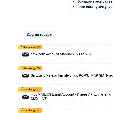
Ознакомьтесь с стат
Если вам нужен уни
Другие товары
Кешбэк до 5%
gmx.com Account Manual 2021 to 2023
Кешбэк до 5%
Gmx.us \ Male or female \ mix. POP3, IMAP, SMTP ac
Кешбэк до 5%
⚡ 99MAIL.US Email Account - Имеет API для чтени
GMX.LIVE
Кешбэк до 5%