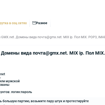
рутка в соц сетях
Разное
 GMX.net. Домены вида почта@gmx.net. MIX ip. Пол MIX. POP3, IM
 Домены вида почта@gmx.net. MIX ip. Пол MIX
net
p
или мужской
рованы
нтов: логин:пароль
ь большую партию, возьмите пару штук и протестируйте