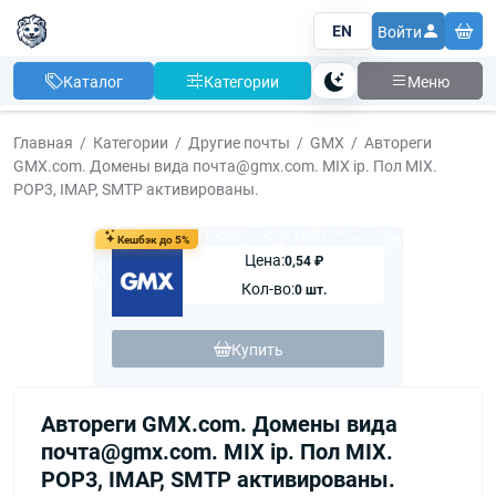
EN
Войти
Каталог
Категории
Меню
Тема
Главная
Категории
Другие почты
GMX
Автореги
GMX.com. Домены вида почта@gmx.com. MIX ip. Пол MIX.
POP3, IMAP, SMTP активированы.
Кешбэк до 5%
Цена:
0,54 ₽
Кол-во:
0 шт.
Купить
Автореги GMX.com. Домены вида
почта@gmx.com. MIX ip. Пол MIX.
POP3, IMAP, SMTP активированы.