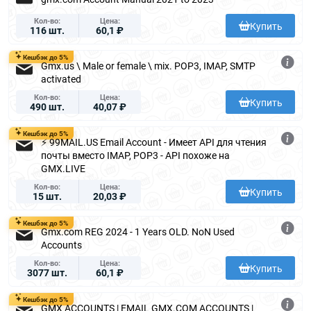
Кол-во
Цена
Купить
116 шт.
60,1 ₽
Кешбэк до 5%
Gmx.us \ Male or female \ mix. POP3, IMAP, SMTP
activated
Кол-во
Цена
Купить
490 шт.
40,07 ₽
Кешбэк до 5%
⚡ 99MAIL.US Email Account - Имеет API для чтения
почты вместо IMAP, POP3 - API похоже на
GMX.LIVE
Кол-во
Цена
Купить
15 шт.
20,03 ₽
Кешбэк до 5%
Gmx.com REG 2024 - 1 Years OLD. NoN Used
Accounts
Кол-во
Цена
Купить
3077 шт.
60,1 ₽
Кешбэк до 5%
GMX ACCOUNTS | EMAIL GMX.COM ACCOUNTS |