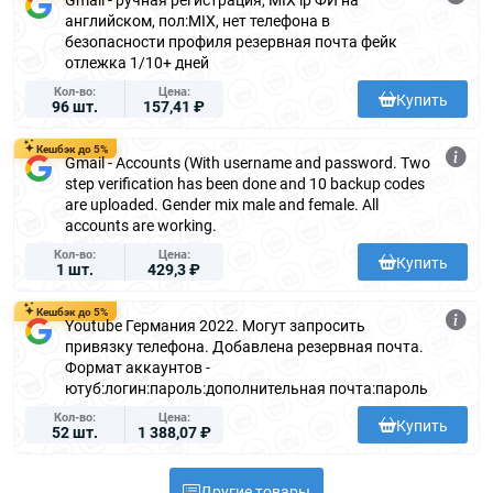
английском, пол:MIX, нет телефона в
безопасности профиля резервная почта фейк
отлежка 1/10+ дней
Кол-во
Цена
Купить
96 шт.
157,41 ₽
Кешбэк до 5%
Gmail - Accounts (With username and password. Two
step verification has been done and 10 backup codes
are uploaded. Gender mix male and female. All
accounts are working.
Кол-во
Цена
Купить
1 шт.
429,3 ₽
Кешбэк до 5%
Youtube Германия 2022. Могут запросить
привязку телефона. Добавлена резервная почта.
Формат аккаунтов -
ютуб:логин:пароль:дополнительная почта:пароль
Кол-во
Цена
Купить
52 шт.
1 388,07 ₽
Другие товары