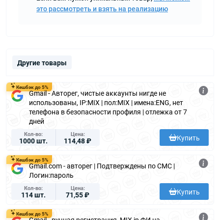
это рассмотреть и взять на реализацию
Другие товары
Кешбэк до 5%
Gmail - Авторег, чистые аккаунты нигде не
использованы, IP:MIX | пол:MIX | имена:ENG, нет
телефона в безопасности профиля | отлежка от 7
дней
Кол-во
Цена
Купить
1000 шт.
114,48 ₽
Кешбэк до 5%
Gmail.com - авторег | Подтверждены по СМС |
Логин:пароль
Кол-во
Цена
Купить
114 шт.
71,55 ₽
Кешбэк до 5%
Gmail - ручная регистрация, MIX ip ФИ на