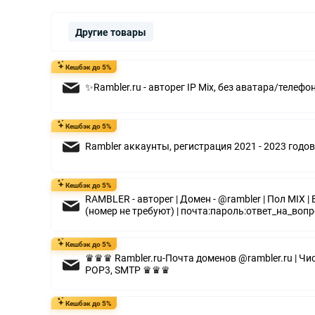
Другие товары
Кешбэк до 5%
✨Rambler.ru - авторег IP Mix, без аватара/телефо
Кешбэк до 5%
Rambler аккаунты, регистрация 2021 - 2023 годов
Кешбэк до 5%
RAMBLER - авторег | Домен - @rambler | Пол MIX |
(номер не требуют) | почта:пароль:ответ_на_воп
Кешбэк до 5%
♛♛♛ Rambler.ru-Почта доменов @rambler.ru | Чи
POP3, SMTP ♛♛♛
Кешбэк до 5%