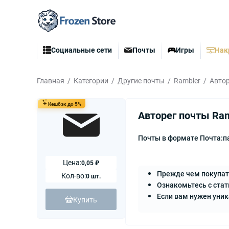
Социальные сети
Почты
Игры
Нак
Главная
Категории
Другие почты
Rambler
Автор
Кешбэк до 5%
Авторег почты Ram
Почты в формате Почта:п
Цена:
0,05 ₽
Прежде чем покупат
Кол-во:
0 шт.
Ознакомьтесь с стат
Если вам нужен уни
Купить