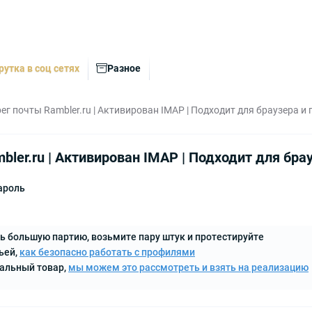
рутка в соц сетях
Разное
ег почты Rambler.ru | Активирован IMAP | Подходит для браузера и
bler.ru | Активирован IMAP | Подходит для бра
ароль
ь большую партию, возьмите пару штук и протестируйте
ьей,
как безопасно работать с профилями
кальный товар,
мы можем это рассмотреть и взять на реализацию