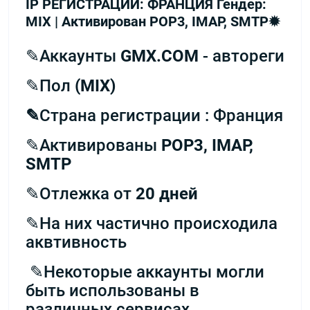
IP РЕГИСТРАЦИИ: ФРАНЦИЯ Гендер:
MIX | Активирован POP3, IMAP, SMTP✹
✎Аккаунты
GMX.COM
- автореги
✎Пол
(MIX)
✎
Страна регистрации : Франция
✎Активированы
POP3, IMAP,
SMTP
✎Отлежка от
20 дней
✎На них частично происходила
аквтивность
✎Некоторые аккаунты могли
быть использованы в
различных сервисах