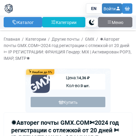
EN
Войти
Каталог
Категории
Меню
Тема
Главная
Категории
Другие почты
GMX
✹Авторег
почты GMX.COM✄2024 год регистрации с отлежкой от 20 дней
✄ IP РЕГИСТРАЦИИ: ФРАНЦИЯ Гендер: MIX | Активирован POP3,
IMAP, SMTP✹
Кешбэк до 5%
Цена:
14,36 ₽
Кол-во:
0 шт.
Купить
✹Авторег почты GMX.COM✄2024 год
регистрации с отлежкой от 20 дней ✄