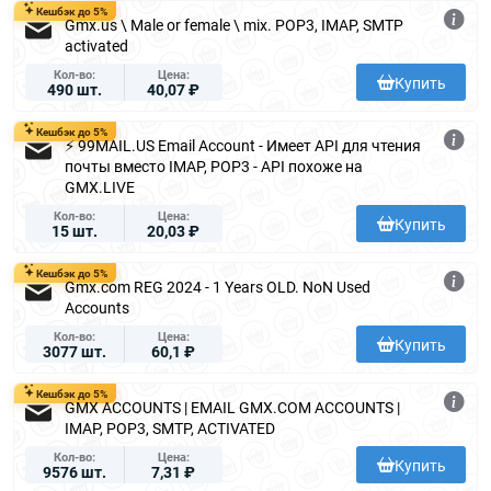
Кешбэк до 5%
Gmx.us \ Male or female \ mix. POP3, IMAP, SMTP
activated
Кол-во
Цена
Купить
490 шт.
40,07 ₽
Кешбэк до 5%
⚡ 99MAIL.US Email Account - Имеет API для чтения
почты вместо IMAP, POP3 - API похоже на
GMX.LIVE
Кол-во
Цена
Купить
15 шт.
20,03 ₽
Кешбэк до 5%
Gmx.com REG 2024 - 1 Years OLD. NoN Used
Accounts
Кол-во
Цена
Купить
3077 шт.
60,1 ₽
Кешбэк до 5%
GMX ACCOUNTS | EMAIL GMX.COM ACCOUNTS |
IMAP, POP3, SMTP, ACTIVATED
Кол-во
Цена
Купить
9576 шт.
7,31 ₽