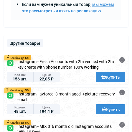
Если вам нужен уникальный товар,
мы можем
это рассмотреть и взять на реализацию
Другие товары
Кешбэк до 5%
Instagram - Fresh Accounts with 2fa verified with 2fa
key create with phone number 100% working
Кол-во
Цена
Купить
156 шт.
22,05 ₽
Кешбэк до 5%
Instagram - avtoreg, 3 month aged, +picture, recovery
email
Кол-во
Цена
Купить
48 шт.
194,4 ₽
Кешбэк до 5%
Instagram - MIX 3_6 month old Instagram accounts
With 10 Post