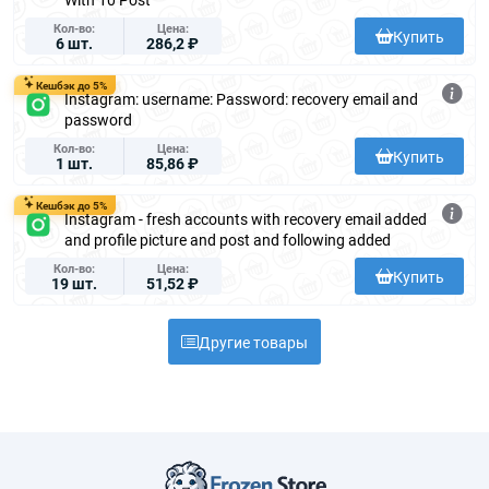
Кол-во
Цена
Купить
6 шт.
286,2 ₽
Кешбэк до 5%
Instagram: username: Password: recovery email and
password
Кол-во
Цена
Купить
1 шт.
85,86 ₽
Кешбэк до 5%
Instagram - fresh accounts with recovery email added
and profile picture and post and following added
Кол-во
Цена
Купить
19 шт.
51,52 ₽
Другие товары