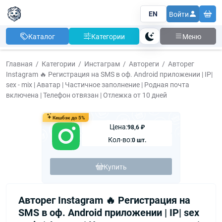
EN
Войти
Каталог
Категории
Меню
Тема
Главная
Категории
Инстаграм
Автореги
Авторег
Instagram 🔥 Регистрация на SMS в оф. Android приложении | IP|
sex - mix | Аватар | Частичное заполнение | Родная почта
включена | Телефон отвязан | Отлежка от 10 дней
Кешбэк до 5%
Цена:
98,6 ₽
Кол-во:
0 шт.
Купить
Авторег Instagram 🔥 Регистрация на
SMS в оф. Android приложении | IP| sex