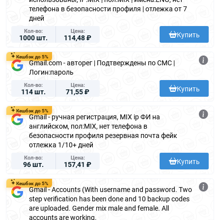
телефона в безопасности профиля | отлежка от 7
дней
Кол-во
Цена
Купить
1000 шт.
114,48 ₽
Кешбэк до 5%
Gmail.com - авторег | Подтверждены по СМС |
Логин:пароль
Кол-во
Цена
Купить
114 шт.
71,55 ₽
Кешбэк до 5%
Gmail - ручная регистрация, MIX ip ФИ на
английском, пол:MIX, нет телефона в
безопасности профиля резервная почта фейк
отлежка 1/10+ дней
Кол-во
Цена
Купить
96 шт.
157,41 ₽
Кешбэк до 5%
Gmail - Accounts (With username and password. Two
step verification has been done and 10 backup codes
are uploaded. Gender mix male and female. All
accounts are working.