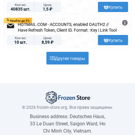
Кол-во
Цена
Купить
40835 шт.
1,5 ₽
Кешбэк до 5%
HOTMAIL.COM - ACCOUNTS, enabled OAUTH2 //
Have Refresh Token, Client ID. Format : Key | Link Tool
Кол-во
Цена
Купить
10 шт.
8,59 ₽
Другие товары
© 2026 frozen-store.org. Все права защищены.
Business address: Deutsches Haus,
33 Le Duan Street, Saigon Ward, Ho
Chi Minh City, Vietnam.