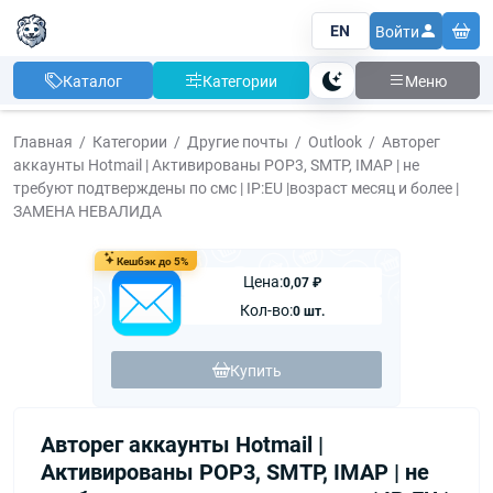
EN
Войти
Каталог
Категории
Меню
Тема
Главная
Категории
Другие почты
Outlook
Авторег
аккаунты Hotmail | Активированы POP3, SMTP, IMAP | не
требуют подтверждены по смс | IP:EU |возраст месяц и более |
ЗАМЕНА НЕВАЛИДА
Кешбэк до 5%
Цена:
0,07 ₽
Кол-во:
0 шт.
Купить
Авторег аккаунты Hotmail |
Активированы POP3, SMTP, IMAP | не