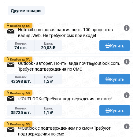
Другие товары
Кешбэк до 5%
Hotmail.com новая партия почт. 100 процентов
валид .Web. Не требуют смс при входе❗️
Кол-во
Цена
Купить
74 шт.
20,03 ₽
Кешбэк до 5%
Outlook - авторег. Почты вида почта@outlook.com.
Требует подтверждения по СМС
Кол-во
Цена
Купить
43598 шт.
1,5 ₽
Кешбэк до 5%
✅OUTLOOK✅Требуют подтверждения по смс✅
Кол-во
Цена
Купить
35735 шт.
1,1 ₽
Кешбэк до 5%
✉Outlook с подтверждением по смс✉ Требуют
подтверждения по смс