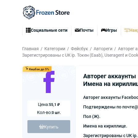
Социальные сети
Почты
Игры
Нак
Главная
Категории
Фейсбук
Автореги
Авторег а
Зарегистрированы с UК ip. Токен (Eaab), Useragent и Cook
Кешбэк до 5%
Авторег аккаунты 
Имена на кириллице
Авторег аккаунты Faceboo
Цена:
55,1 ₽
Подтверждены по почте@o
Кол-во:
0 шт.
Пол (Ж).
Имена на кириллице.
Купить
Зарегистрированы с UК ip.