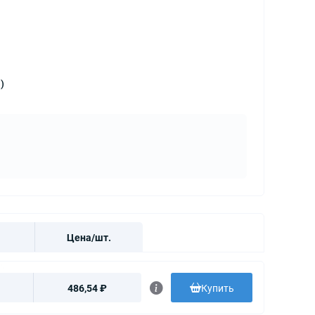
)
Цена/шт.
486,54 ₽
Купить