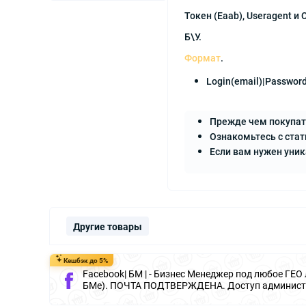
Токен (Eaab), Useragent и
Б\У.
Формат
.
Login(email)|Passwor
Прежде чем покупат
Ознакомьтесь с стат
Если вам нужен уни
Другие товары
Кешбэк до 5%
Facebook| БМ | - Бизнес Менеджер под любое ГЕО
БМе). ПОЧТА ПОДТВЕРЖДЕНА. Доступ администр