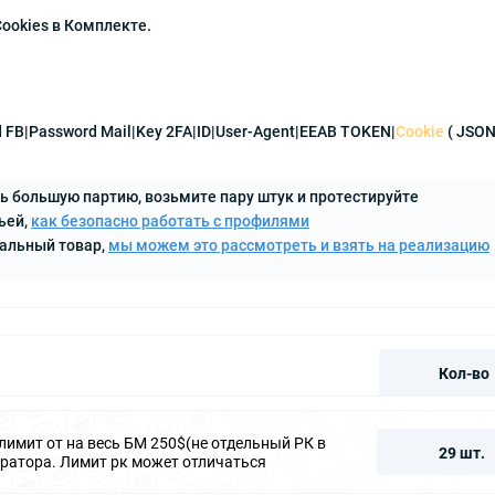
 Cookies в Комплекте.
d FB|Password Mail|Key 2FA|ID|User-Agent|EEAB TOKEN|
Cookie
( JSON
ь большую партию, возьмите пару штук и протестируйте
ьей,
как безопасно работать с профилями
кальный товар,
мы можем это рассмотреть и взять на реализацию
Кол-во
 лимит от на весь БМ 250$(не отдельный РК в
29 шт.
атора. Лимит рк может отличаться