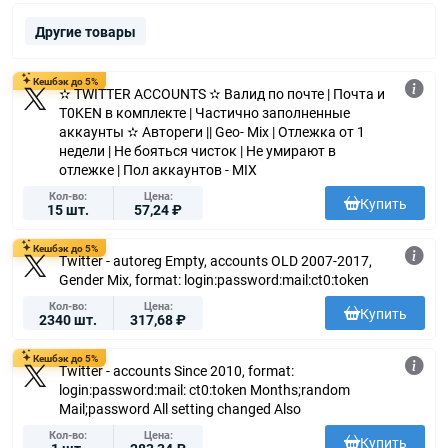
Другие товары
Кешбэк до 5%
✫ TWITTER ACCOUNTS ✫ Валид по почте | Почта и
T0KEN в комплекте | Частично заполненные
аккаунты ✫ Автореги || Geo- Mix | Отлежка от 1
недели | Не бояться чисток | Не умирают в
отлежке | Пол аккаунтов - MIX
Кол-во
Цена
Купить
15 шт.
57,24 ₽
Кешбэк до 5%
Twitter - autoreg Empty, accounts OLD 2007-2017,
Gender Mix, format: login:password:mail:ct0:token
Кол-во
Цена
Купить
2340 шт.
317,68 ₽
Кешбэк до 5%
Twitter - accounts Since 2010, format:
login:password:mail: ct0:token Months;random
Mail;password All setting changed Also
Кол-во
Цена
Купить