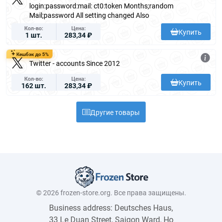
login:password:mail: ct0:token Months;random
Mail;password All setting changed Also
Кол-во
Цена
Купить
1 шт.
283,34 ₽
Кешбэк до 5%
Twitter - accounts Since 2012
Кол-во
Цена
Купить
162 шт.
283,34 ₽
Другие товары
© 2026 frozen-store.org. Все права защищены.
Business address: Deutsches Haus,
33 Le Duan Street, Saigon Ward, Ho