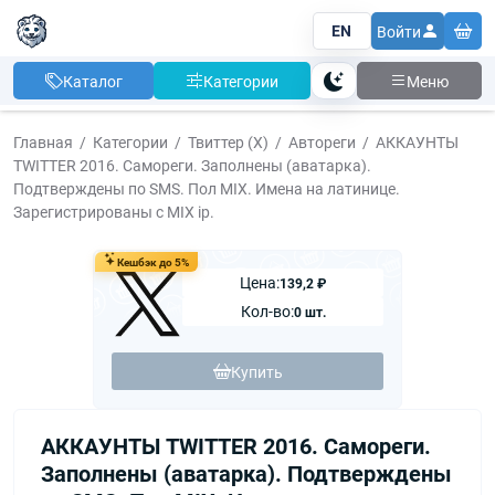
EN
Войти
Каталог
Категории
Меню
Тема
Главная
Категории
Твиттер (X)
Автореги
АККАУНТЫ
TWITTER 2016. Самореги. Заполнены (аватарка).
Подтверждены по SMS. Пол MIX. Имена на латинице.
Зарегистрированы с MIX ip.
Кешбэк до 5%
Цена:
139,2 ₽
Кол-во:
0 шт.
Купить
АККАУНТЫ TWITTER 2016. Самореги.
Заполнены (аватарка). Подтверждены