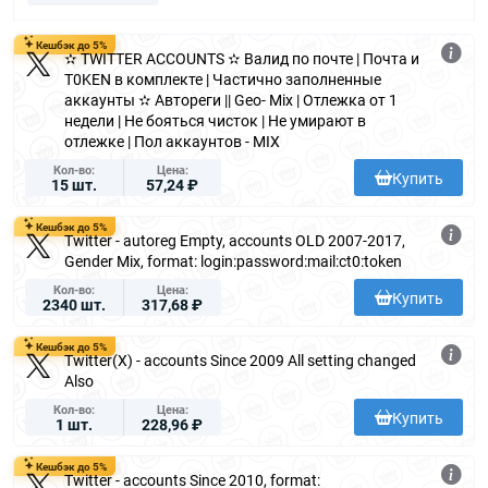
Кешбэк до 5%
✫ TWITTER ACCOUNTS ✫ Валид по почте | Почта и
T0KEN в комплекте | Частично заполненные
аккаунты ✫ Автореги || Geo- Mix | Отлежка от 1
недели | Не бояться чисток | Не умирают в
отлежке | Пол аккаунтов - MIX
Кол-во
Цена
Купить
15 шт.
57,24 ₽
Кешбэк до 5%
Twitter - autoreg Empty, accounts OLD 2007-2017,
Gender Mix, format: login:password:mail:ct0:token
Кол-во
Цена
Купить
2340 шт.
317,68 ₽
Кешбэк до 5%
Twitter(X) - accounts Since 2009 All setting changed
Also
Кол-во
Цена
Купить
1 шт.
228,96 ₽
Кешбэк до 5%
Twitter - accounts Since 2010, format: