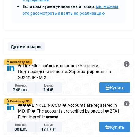
Если вам нужен уникальный товар,
мы можем
это рассмотреть и взять на реализацию
Другие товары
Кешбэк до 5%
☕ Linkedin - заблокированные Автореги.
Подтверждены по почте. Зарегистрированы в
2024г. IP - MIX
Кол-во
Цена
Купить
245 шт.
1,4 ₽
Кешбэк до 5%
❤️❤️❤️ LINKEDIN.COM ❤️ Accounts are registered in
MIX IP ❤️ The accounts are verified by onet.pl ❤️ 2FA |
Female profile ❤️❤️❤️
Кол-во
Цена
Купить
86 шт.
171,7 ₽