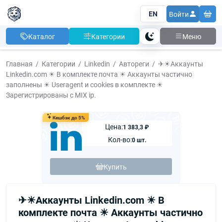
EN
Войти
Каталог
Категории
Меню
Тема
Главная
Категории
Linkedin
Автореги
✈☀Аккаунты
Linkedin.com ☀ В комплекте почта ☀ Аккаунты частично
заполнены ☀ Useragent и сookies в комплекте ☀
Зарегистрированы с MIX ip.
Кешбэк до 5%
Цена:
1 383,3 ₽
Кол-во:
0 шт.
Купить
✈☀Аккаунты Linkedin.com ☀ В
комплекте почта ☀ Аккаунты частично