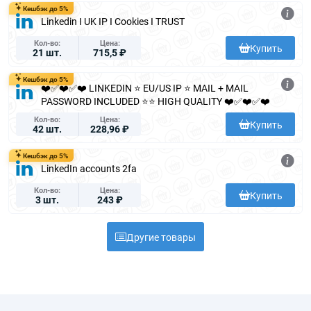
Кешбэк до 5%
Linkedin I UK IP I Cookies I TRUST
Кол-во
Цена
Купить
21 шт.
715,5 ₽
Кешбэк до 5%
❤️✅❤️✅❤️ LINKEDIN ⭐ EU/US IP ⭐ MAIL + MAIL
PASSWORD INCLUDED ⭐⭐ HIGH QUALITY ❤️✅❤️✅❤️
Кол-во
Цена
Купить
42 шт.
228,96 ₽
Кешбэк до 5%
LinkedIn accounts 2fa
Кол-во
Цена
Купить
3 шт.
243 ₽
Другие товары