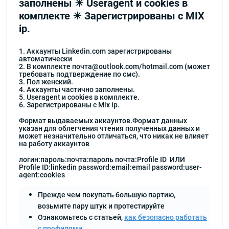
заполнены ☀ Useragent и сookies в
комплекте ☀ Зарегистрированы с MIX
ip.
1. Аккаунты Linkedin.com зарегистрированы
автоматически
2. В комплекте почта@outlook.com/hotmail.com (может
требовать подтверждение по смс).
3. Пол женский.
4. Аккаунты частично заполнены.
5. Useragent и сookies в комплекте.
6. Зарегистрированы с Mix ip.
Формат выдаваемых аккаунтов.Формат данных
указан для облегчения чтения полученных данных и
может незначительно отличаться, что никак не влияет
на работу аккаунтов
логин:пароль:почта:пароль почта:Profile ID ИЛИ
Profile ID:linkedin password:email:email password:user-
agent:cookies
Прежде чем покупать большую партию,
возьмите пару штук и протестируйте
Ознакомьтесь с статьей,
как безопасно работать
с профилями