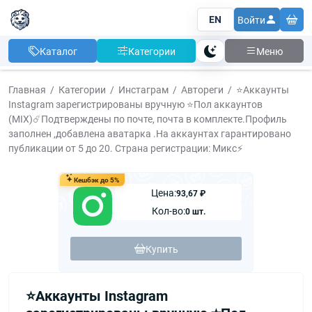
EN
Войти
Каталог
Категории
Меню
Тема
Главная
Категории
Инстаграм
Автореги
⭐️Аккаунты
Instagram зарегистрированы вручную ⭐️Пол аккаунтов
(MIX)☄️Подтверждены по почте, почта в комплекте.Профиль
заполнен ,добавлена аватарка .На аккаунтах гарантировано
публикации от 5 до 20. Страна регистрации: Микс⚡️
Кешбэк до 5%
Цена:
93,67 ₽
Кол-во:
0 шт.
Купить
⭐️Аккаунты Instagram