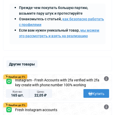
Прежде чем покупать большую партию,
возьмите пару штук и протестируйте
Ознакомьтесь с статьей,
как безопасно работать
с профилями
Если вам нужен уникальный товар,
мы можем
это рассмотреть и взять на реализацию
Другие товары
Кешбэк до 5%
Instagram - Fresh Accounts with 2fa verified with 2fa
key create with phone number 100% working
Кол-во
Цена
Купить
165 шт.
22,05 ₽
Кешбэк до 5%
Fresh Instagram accounts