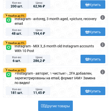
Кол-во
Цена
Купить
200 шт.
62,96 ₽
Кешбэк до 5%
Instagram - avtoreg, 3 month aged, +picture, recovery
email
Кол-во
Цена
Купить
48 шт.
194,4 ₽
Кешбэк до 5%
Instagram - MIX 3_6 month old Instagram accounts
With 10 Post
Кол-во
Цена
Купить
6 шт.
286,2 ₽
Кешбэк до 5%
⚡️Instagram - авторег, ✨чистые✨, 2FA добавлен,
зарегистрированы на email, формат IAM⚡️ Замена
по видео!
Кол-во
Цена
Купить
181 шт.
11,45 ₽
Другие товары