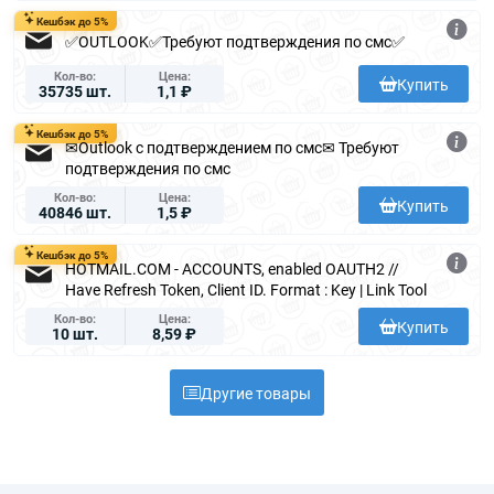
Кешбэк до 5%
✅OUTLOOK✅Требуют подтверждения по смс✅
Кол-во
Цена
Купить
35735 шт.
1,1 ₽
Кешбэк до 5%
✉Outlook с подтверждением по смс✉ Требуют
подтверждения по смс
Кол-во
Цена
Купить
40846 шт.
1,5 ₽
Кешбэк до 5%
HOTMAIL.COM - ACCOUNTS, enabled OAUTH2 //
Have Refresh Token, Client ID. Format : Key | Link Tool
Кол-во
Цена
Купить
10 шт.
8,59 ₽
Другие товары