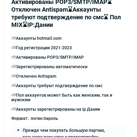
Активированы POP3/SMTP/IMAP⌛️
Отключен Antispam⌛️Аккаунты
требуют подтверждение по смс⌛️ Пол
MIX⌛️IP:Дании
⛅️Аккаунты hotmail.com
⛅️Год регистрации 2021-2023
⛅️Активированы POP3/SMTP/IMAP
⛅️Зарегистрированы автоматически
⛅️Отключен Antispam
⛅️Аккаунты требуют подтверждение по смс
⛅️Пол аккаунтов может быть как женским, так и
мужским
⛅️Аккаунты зарегистрированы на ip Дании
Формат: логин:пароль
Прежде чем покупать большую партию,
возьмите пару штук и протестируйте