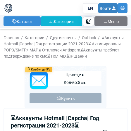
EN
Войти
Каталог
Категории
Меню
Тема
Главная
Категории
Другие почты
Outlook
⌛️Аккаунты
Hotmail |Capcha| Год регистрации 2021-2023⌛️ Активированы
POP3/SMTP/IMAP⌛️ Отключен Antispam⌛️Аккаунты требуют
подтверждение по смс⌛️ Пол MIX⌛️IP:Дании
Кешбэк до 5%
Цена:
1,2 ₽
Кол-во:
0 шт.
Купить
⌛️Аккаунты Hotmail |Capcha| Год
регистрации 2021-2023⌛️