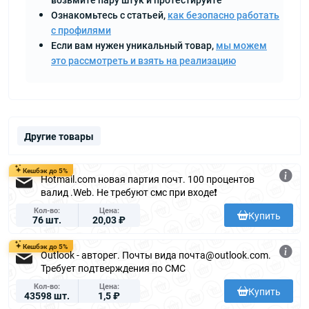
Ознакомьтесь с статьей,
как безопасно работать
с профилями
Если вам нужен уникальный товар,
мы можем
это рассмотреть и взять на реализацию
Другие товары
Кешбэк до 5%
Hotmail.com новая партия почт. 100 процентов
валид .Web. Не требуют смс при входе❗️
Кол-во
Цена
Купить
76 шт.
20,03 ₽
Кешбэк до 5%
Outlook - авторег. Почты вида почта@outlook.com.
Требует подтверждения по СМС
Кол-во
Цена
Купить
43598 шт.
1,5 ₽