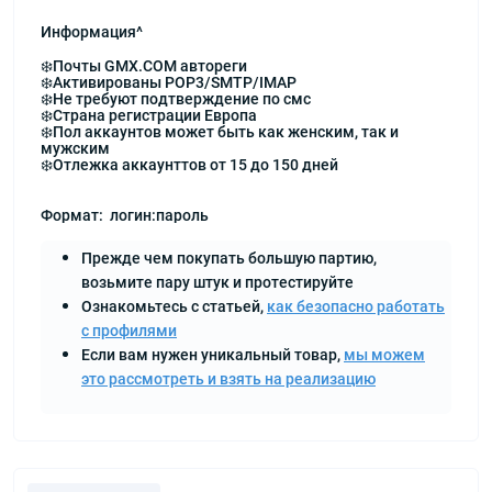
Информация^
❄️Почты GMX.COM автореги
❄️Активированы POP3/SMTP/IMAP
❄️Не требуют подтверждение по смс
❄️Страна регистрации Европа
❄️Пол аккаунтов может быть как женским, так и
мужским
❄️Отлежка аккаунттов от 15 до 150 дней
Формат: логин:пароль
Прежде чем покупать большую партию,
возьмите пару штук и протестируйте
Ознакомьтесь с статьей,
как безопасно работать
с профилями
Если вам нужен уникальный товар,
мы можем
это рассмотреть и взять на реализацию