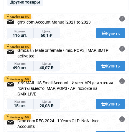
Другие товары
Кешбэк до 5%
gmx.com Account Manual 2021 to 2023
Кол-во
Цена
Купить
116 шт.
60,1 ₽
Кешбэк до 5%
Gmx.us \ Male or female \ mix. POP3, IMAP, SMTP
activated
Кол-во
Цена
Купить
490 шт.
40,07 ₽
Кешбэк до 5%
⚡ 99MAIL.US Email Account - Имеет API для чтения
почты вместо IMAP, POP3 - API похоже на
GMX.LIVE
Кол-во
Цена
Купить
15 шт.
20,03 ₽
Кешбэк до 5%
Gmx.com REG 2024 - 1 Years OLD. NoN Used
Accounts