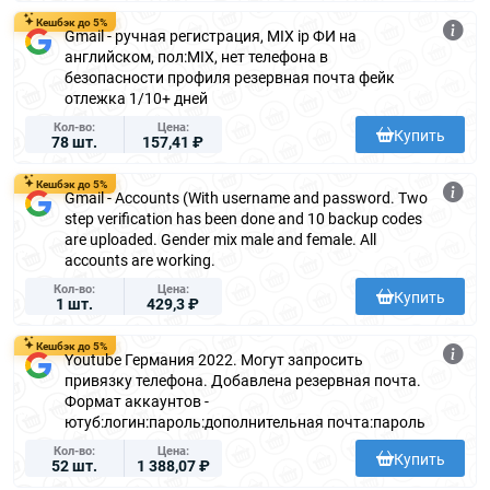
Кешбэк до 5%
Gmail - ручная регистрация, MIX ip ФИ на
английском, пол:MIX, нет телефона в
безопасности профиля резервная почта фейк
отлежка 1/10+ дней
Кол-во
Цена
Купить
78 шт.
157,41 ₽
Кешбэк до 5%
Gmail - Accounts (With username and password. Two
step verification has been done and 10 backup codes
are uploaded. Gender mix male and female. All
accounts are working.
Кол-во
Цена
Купить
1 шт.
429,3 ₽
Кешбэк до 5%
Youtube Германия 2022. Могут запросить
привязку телефона. Добавлена резервная почта.
Формат аккаунтов -
ютуб:логин:пароль:дополнительная почта:пароль
Кол-во
Цена
Купить
52 шт.
1 388,07 ₽