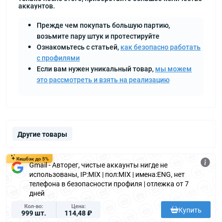
аккаунтов.
Прежде чем покупать большую партию,
возьмите пару штук и протестируйте
Ознакомьтесь с статьей,
как безопасно работать
с профилями
Если вам нужен уникальный товар,
мы можем
это рассмотреть и взять на реализацию
Другие товары
Кешбэк до 5%
Gmail - Авторег, чистые аккаунты нигде не
использованы, IP:MIX | пол:MIX | имена:ENG, нет
телефона в безопасности профиля | отлежка от 7
дней
Кол-во
Цена
Купить
999 шт.
114,48 ₽