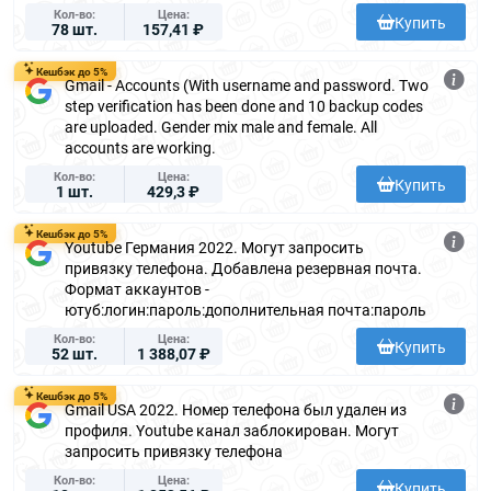
Кол-во
Цена
Купить
78 шт.
157,41 ₽
Кешбэк до 5%
Gmail - Accounts (With username and password. Two
step verification has been done and 10 backup codes
are uploaded. Gender mix male and female. All
accounts are working.
Кол-во
Цена
Купить
1 шт.
429,3 ₽
Кешбэк до 5%
Youtube Германия 2022. Могут запросить
привязку телефона. Добавлена резервная почта.
Формат аккаунтов -
ютуб:логин:пароль:дополнительная почта:пароль
Кол-во
Цена
Купить
52 шт.
1 388,07 ₽
Кешбэк до 5%
Gmail USA 2022. Номер телефона был удален из
профиля. Youtube канал заблокирован. Могут
запросить привязку телефона
Кол-во
Цена
Купить