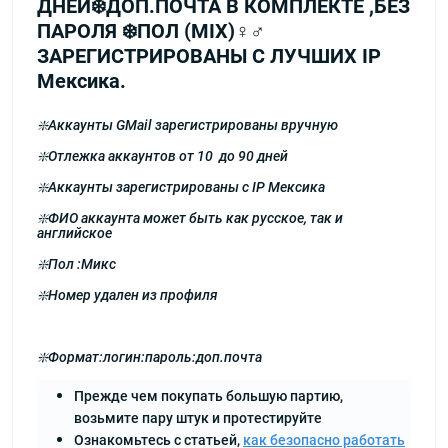
ДНЕЙ❄️ДОП.ПОЧТА В КОМПЛЕКТЕ ,БЕЗ
ПАРОЛЯ ❄️ПОЛ (МIX)♀♂
ЗАРЕГИСТРИРОВАНЫ С ЛУЧШИХ IP
Мексика.
❇️Аккаунты GMail зарегистрированы вручную
❇️Отлежка аккаунтов от 10 до 90 дней
❇️Аккаунты зарегистрированы с IP Мексика
❇️ФИО аккаунта может быть как русское, так и
английское
❇️Пол :Микс
❇️Номер удален из профиля
❇️Формат:логин:пароль:доп.почта
Прежде чем покупать большую партию,
возьмите пару штук и протестируйте
Ознакомьтесь с статьей,
как безопасно работать