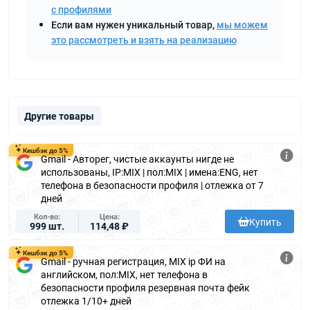
с профилями
Если вам нужен уникальный товар,
мы можем
это рассмотреть и взять на реализацию
Другие товары
Кешбэк до 5%
Gmail - Авторег, чистые аккаунты нигде не
использованы, IP:MIX | пол:MIX | имена:ENG, нет
телефона в безопасности профиля | отлежка от 7
дней
Кол-во
Цена
Купить
999 шт.
114,48 ₽
Кешбэк до 5%
Gmail - ручная регистрация, MIX ip ФИ на
английском, пол:MIX, нет телефона в
безопасности профиля резервная почта фейк
отлежка 1/10+ дней