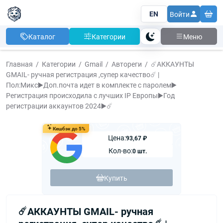
EN
Войти
Каталог
Категории
Меню
Тема
Главная
Категории
Gmail
Автореги
☄️АККАУНТЫ
GMAIL- ручная регистрация ,супер качество☄️ |
Пол:Микс▶️Доп.почта идет в комплекте с паролем▶️
Регистрация происходила с лучших IP Европы▶️Год
регистрации аккаунтов 2024▶️☄️
Кешбэк до 5%
Цена:
93,67 ₽
Кол-во:
0 шт.
Купить
☄️АККАУНТЫ GMAIL- ручная