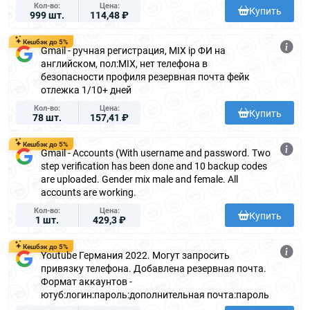
Кол-во
Цена
Купить
999 шт.
114,48 ₽
Кешбэк до 5%
Gmail - ручная регистрация, MIX ip ФИ на
английском, пол:MIX, нет телефона в
безопасности профиля резервная почта фейк
отлежка 1/10+ дней
Кол-во
Цена
Купить
78 шт.
157,41 ₽
Кешбэк до 5%
Gmail - Accounts (With username and password. Two
step verification has been done and 10 backup codes
are uploaded. Gender mix male and female. All
accounts are working.
Кол-во
Цена
Купить
1 шт.
429,3 ₽
Кешбэк до 5%
Youtube Германия 2022. Могут запросить
привязку телефона. Добавлена резервная почта.
Формат аккаунтов -
ютуб:логин:пароль:дополнительная почта:пароль