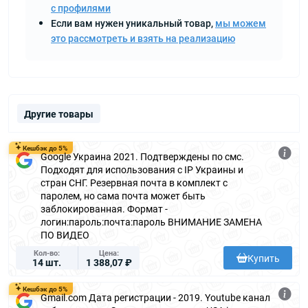
с профилями
Если вам нужен уникальный товар,
мы можем
это рассмотреть и взять на реализацию
Другие товары
Кешбэк до 5%
Google Украина 2021. Подтверждены по смс.
Подходят для использования с IP Украины и
стран СНГ. Резервная почта в комплект с
паролем, но сама почта может быть
заблокированная. Формат -
логин:пароль:почта:пароль ВНИМАНИЕ ЗАМЕНА
ПО ВИДЕО
Кол-во
Цена
Купить
14 шт.
1 388,07 ₽
Кешбэк до 5%
Gmail.com Дата регистрации - 2019. Youtube канал