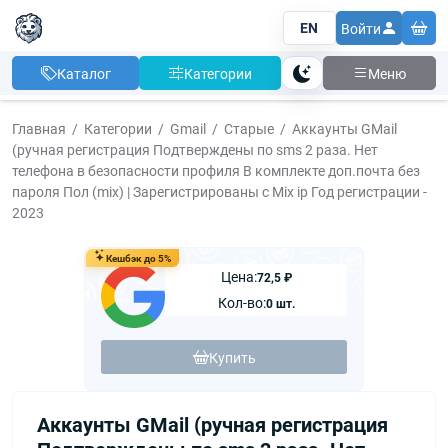
EN
Войти
Каталог
Категории
Меню
Тема
Главная
Категории
Gmail
Старые
Аккаунты GMail
(ручная регистрация Подтверждены по sms 2 раза. Нет
телефона в безопасности профиля В комплекте доп.почта без
пароля Пол (mix) | Зарегистрированы с Mix ip Год регистрации -
2023
Кешбэк до 5%
Цена:
72,5 ₽
Кол-во:
0 шт.
Купить
Аккаунты GMail (ручная регистрация