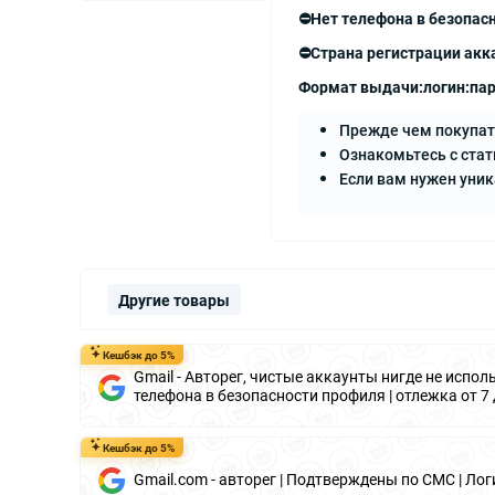
⛔️Нет телефона в безопас
⛔️Страна регистрации акк
Формат выдачи:логин:пар
Прежде чем покупат
Ознакомьтесь с стат
Если вам нужен уни
Другие товары
Кешбэк до 5%
Gmail - Авторег, чистые аккаунты нигде не исполь
телефона в безопасности профиля | отлежка от 7
Кешбэк до 5%
Gmail.com - авторег | Подтверждены по СМС | Ло