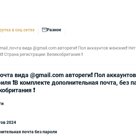
рутка в соц сетях
Разное
mail ,почта вида @gmail.com автореги❗️ Пол аккаунтов женские❗️ Не
❗️ Страна регистрации: Великобритания ❗️
почта вида @gmail.com автореги❗️ Пол аккаунтов
ля ❗️В комплекте дополнительная почта, без пар
обритания ❗️
ги
тов 2024
нительная почта без пароля