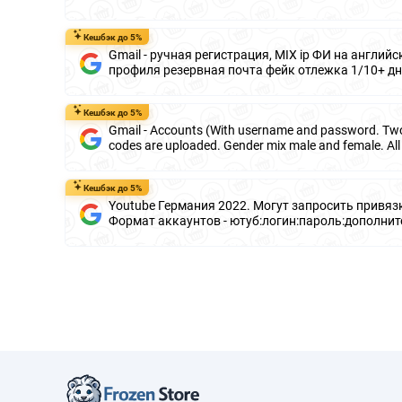
Кешбэк до 5%
Gmail - ручная регистрация, MIX ip ФИ на английс
профиля резервная почта фейк отлежка 1/10+ д
Кешбэк до 5%
Gmail - Accounts (With username and password. Two
codes are uploaded. Gender mix male and female. All
Кешбэк до 5%
Youtube Германия 2022. Могут запросить привяз
Формат аккаунтов - ютуб:логин:пароль:дополнит