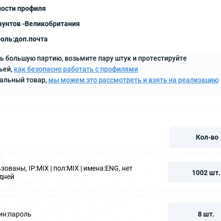
ности профиля
аунтов -Великобритания
оль:доп.почта
ь большую партию, возьмите пару штук и протестируйте
ьей,
как безопасно работать с профилями
кальный товар,
мы можем это рассмотреть и взять на реализацию
Кол-во
зованы, IP:MIX | пол:MIX | имена:ENG, нет
1002 шт.
 дней
гин:пароль
8 шт.