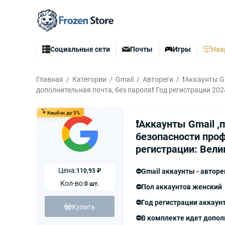
Социальные сети
Почты
Игры
Нак
Главная
Категории
Gmail
Автореги
❗️Аккаунты G
дополнительная почта, без пароля❗️ Год регистрации 2024
Кешбэк до 5%
❗️Аккаунты Gmail ,
безопасности профи
регистрации: Велик
Цена:
110,93 ₽
⛔️Gmail аккаунты - авторе
Кол-во:
0 шт.
⛔️Пол аккаунтов женский
⛔️Год регистрации аккаун
Купить
⛔️В комплекте идет допол