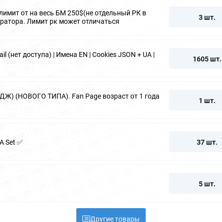
 лимит от на весь БМ 250$(не отдельный РК в
3 шт.
атора. Лимит рк может отличаться
 (нет доступа) | Имена EN | Cookies JSON + UA |
1605 шт.
Ж) (НОВОГО ТИПА). Fan Page возраст от 1 года
1 шт.
FA Set ✅
37 шт.
5 шт.
Другие товары