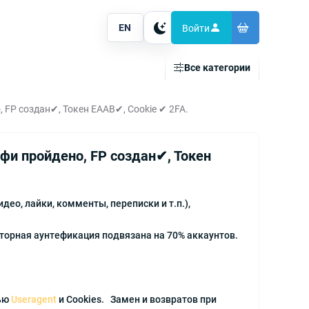
EN
Войти
Тема
Все категории
 FP создан✔, Токен EAAB✔, Cookie ✔ 2FA.
фи пройдено, FP создан✔, Токен
ео, лайки, комменты, переписки и т.п.),
кторная аунтефикация подвязана на 70% аккаунтов.
щью
Useragent
и Cookies. Замен и возвратов при