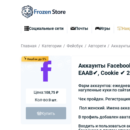
Социальные сети
Почты
Игры
Нак
Главная
Категории
Фейсбук
Автореги
Аккаунты 
Кешбэк до 5%
Аккаунты Facebook
EAAB✔, Cookie ✔ 2
Фарм аккаунтов: ежедневны
нагуленные куки по сайта
Цена:
108,75 ₽
Чек пройден. Регистрация
Кол-во:
0 шт.
Пол женский. Имена аккау
Купить
В профиль добавлен авата
Входить и пользоваться 