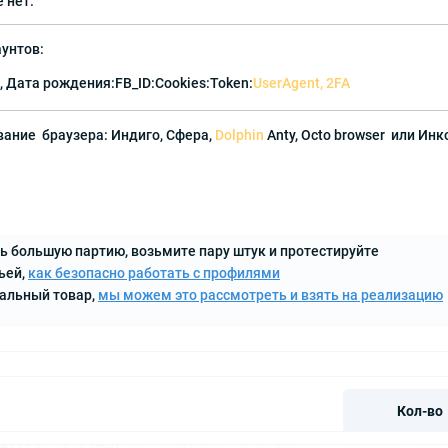
 нет.
унтов:
 Дата рождения:FB_ID:Cookies:Token:
UserAgent, 2FA
ание браузера: Индиго, Сфера,
Dolphin
Anty, Octo browser или Инк
ь большую партию, возьмите пару штук и протестируйте
ьей,
как безопасно работать с профилями
кальный товар,
мы можем это рассмотреть и взять на реализацию
Кол-во