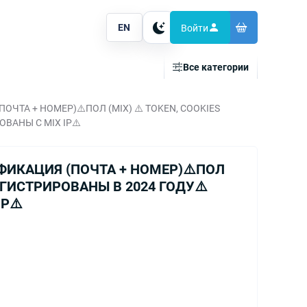
EN
Войти
Тема
Все категории
ТА + НОМЕР)⚠️ПОЛ (MIX) ⚠️ TOKEN, COOKIES
ВАНЫ С MIX IP⚠️
ФИКАЦИЯ (ПОЧТА + НОМЕР)⚠️ПОЛ
ЕГИСТРИРОВАНЫ В 2024 ГОДУ⚠️
P⚠️