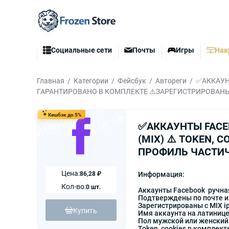
Социальные сети
Почты
Игры
Нак
Главная
Категории
Фейсбук
Автореги
✅АККАУНТ
ГАРАНТИРОВАНО В КОМПЛЕКТЕ ⚠️ЗАРЕГИСТРИРОВАНЫ 
Кешбэк до 5%
✅АККАУНТЫ FACE
(MIX) ⚠️ TOKEN,
ПРОФИЛЬ ЧАСТИЧ
Цена:
86,28 ₽
Информация:
Кол-во:
0 шт.
Аккаунты Facebook ручна
Подтверждены по почте и
Зарегистрированы с MIX i
Купить
Имя аккаунта на латинице
Пол мужской или женский
Token, cookies в комплект