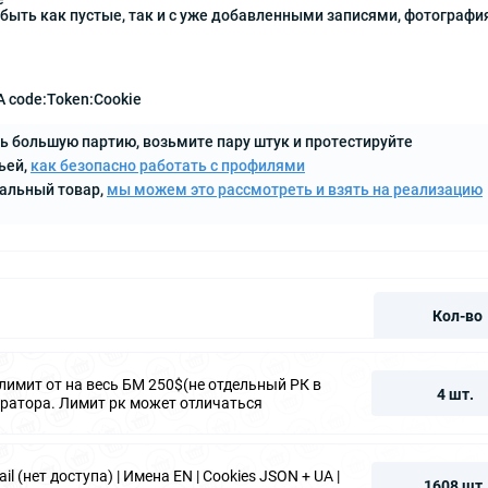
быть как пустые, так и с уже добавленными записями, фотограф
A code:Token:Cookie
ь большую партию, возьмите пару штук и протестируйте
ьей,
как безопасно работать с профилями
кальный товар,
мы можем это рассмотреть и взять на реализацию
Кол-во
 лимит от на весь БМ 250$(не отдельный РК в
4 шт.
атора. Лимит рк может отличаться
 (нет доступа) | Имена EN | Cookies JSON + UA |
1608 шт.