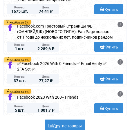
Кол-во
Цена
Купить
1675 шт.
74,41 ₽
Кешбэк до 5%
Facebook.com Трастовый Страницы ФБ
(ФАНПЕЙДЖ) (НОВОГО ТИПА). Fan Page возраст
от 1 года до нескольких лет, подписчиков рандом
Кол-во
Цена
Купить
1 шт.
2 289,6 ₽
Кешбэк до 5%
✅ Facebook 2026 With 0 Friends ✅ Email Verify ✅
2FA Set ✅
Кол-во
Цена
Купить
37 шт.
77,27 ₽
Кешбэк до 5%
Facebook 2023 With 200+ Friends
Кол-во
Цена
Купить
5 шт.
1 001,7 ₽
Другие товары