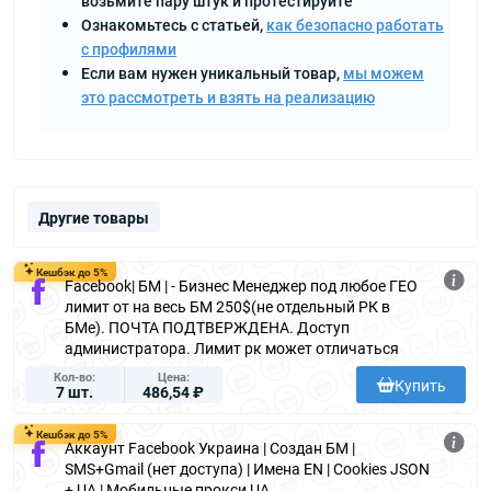
возьмите пару штук и протестируйте
Ознакомьтесь с статьей,
как безопасно работать
с профилями
Если вам нужен уникальный товар,
мы можем
это рассмотреть и взять на реализацию
Другие товары
Кешбэк до 5%
Facebook| БМ | - Бизнес Менеджер под любое ГЕО
лимит от на весь БМ 250$(не отдельный РК в
БМе). ПОЧТА ПОДТВЕРЖДЕНА. Доступ
администратора. Лимит рк может отличаться
Кол-во
Цена
Купить
7 шт.
486,54 ₽
Кешбэк до 5%
Аккаунт Facebook Украина | Создан БМ |
SMS+Gmail (нет доступа) | Имена EN | Cookies JSON
+ UA | Мобильные прокси UA