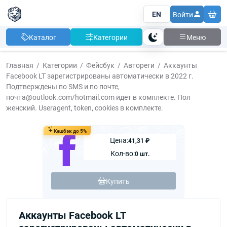
EN
Войти
Каталог
Категории
Меню
Тема
Главная
Категории
Фейсбук
Автореги
Аккаунты
Facebook LT зарегистрированы автоматически в 2022 г.
Подтверждены по SMS и по почте,
почта@outlook.com/hotmail.com идет в комплекте. Пол
женский. Useragent, token, cookies в комплекте.
Кешбэк до 5%
Цена:
41,31 ₽
Кол-во:
0 шт.
Купить
Аккаунты Facebook LT