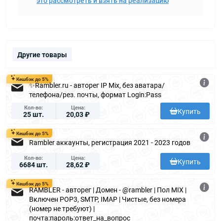
это рассмотреть и взять на реализацию
Другие товары
Кешбэк до 5%
✨Rambler.ru - авторег IP Mix, без аватара/
телефона/рез. почты, формат Login:Pass
Кол-во
Цена
Купить
25 шт.
20,03 ₽
Кешбэк до 5%
Rambler аккаунты, регистрация 2021 - 2023 годов
Кол-во
Цена
Купить
6684 шт.
28,62 ₽
Кешбэк до 5%
RAMBLER - авторег | Домен - @rambler | Пол MIX |
Включен POP3, SMTP, IMAP | Чистые, без номера
(номер не требуют) |
почта:пароль:ответ_на_вопрос