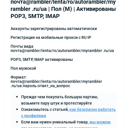
почта@rambler/lenta/ro/autorambler/my
rambler .ru/ua | Пол (М) | Активированы
POP3, SMTP, IMAP
Аккаунты зарегистрированы автоматически
Регистрация на мобильные прокси с RU IP
Почты вида
почта@rambler/lenta/ro/autorambler/myrambler .ru/ua
POP3, SMTP, IMAP активированы
Пол мужской
Формат:
почта@rambler/lenta/ro/autorambler/myrambler
.ru/ua:пароль:ответ_на_вопрос
Прежде чем покупать большую партию,
возьмите пару штук и протестируйте
Ознакомьтесь с статьей,
как безопасно работать
с профилями
Если вам нужен уникальный товар,
мы можем