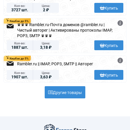
Кол-во
Цена
Купить
3727 шт.
2 ₽
Кешбэк до 5%
♛♛♛ Rambler.ru-Почта доменов @rambler.ru |
Чистый авторег | Активированы протоколы IMAP,
POP3, SMTP ♛♛♛
Кол-во
Цена
Купить
1887 шт.
3,18 ₽
Кешбэк до 5%
Rambler.ru || IMAP, POP3, SMTP || Авторег
Кол-во
Цена
Купить
1907 шт.
3,63 ₽
Другие товары