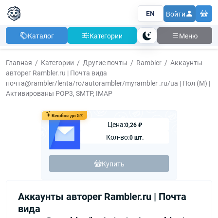
EN
Войти
Каталог
Категории
Меню
Тема
Главная
Категории
Другие почты
Rambler
Аккаунты
авторег Rambler.ru | Почта вида
почта@rambler/lenta/ro/autorambler/myrambler .ru/ua | Пол (М) |
Активированы POP3, SMTP, IMAP
Кешбэк до 5%
Цена:
0,26 ₽
Кол-во:
0 шт.
Купить
Аккаунты авторег Rambler.ru | Почта
вида