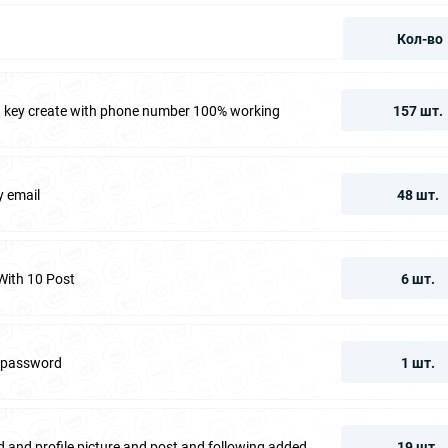
Кол-во
fa key create with phone number 100% working
157 шт.
y email
48 шт.
With 10 Post
6 шт.
d password
1 шт.
 and profile picture and post and following added
19 шт.