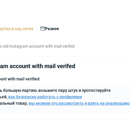
рутка в соц сетях
Разное
 old Instagram account with mail verifed
am account with mail verifed
nt with mail verified
ь большую партию, возьмите пару штук и протестируйте
ьей,
как безопасно работать с профилями
кальный товар,
мы можем это рассмотреть и взять на реализацию