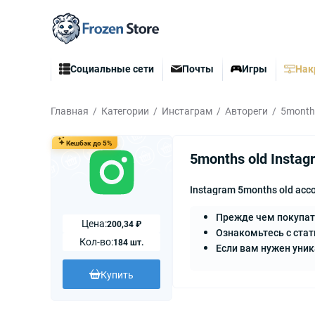
Социальные сети
Почты
Игры
Нак
Главная
Категории
Инстаграм
Автореги
5months
Кешбэк до 5%
5months old Instagr
Instagram 5months old accou
Прежде чем покупат
Цена:
200,34 ₽
Ознакомьтесь с стат
Кол-во:
184 шт.
Если вам нужен уни
Купить