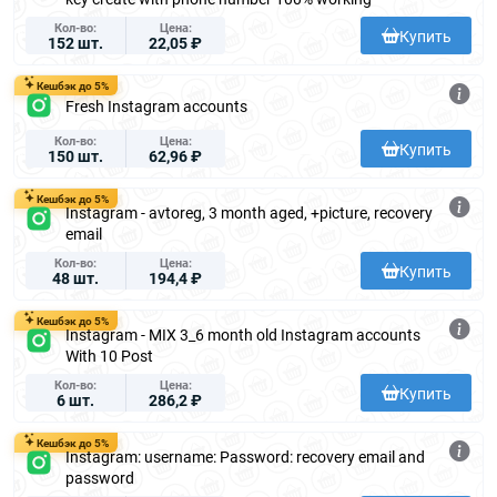
Кол-во
Цена
Купить
152 шт.
22,05 ₽
Кешбэк до 5%
Fresh Instagram accounts
Кол-во
Цена
Купить
150 шт.
62,96 ₽
Кешбэк до 5%
Instagram - avtoreg, 3 month aged, +picture, recovery
email
Кол-во
Цена
Купить
48 шт.
194,4 ₽
Кешбэк до 5%
Instagram - MIX 3_6 month old Instagram accounts
With 10 Post
Кол-во
Цена
Купить
6 шт.
286,2 ₽
Кешбэк до 5%
Instagram: username: Password: recovery email and
password