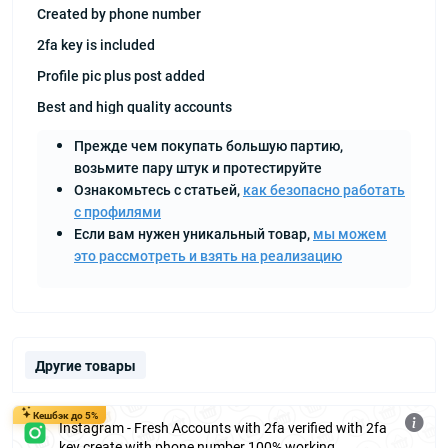
Created by phone number
2fa key is included
Profile pic plus post added
Best and high quality accounts
Прежде чем покупать большую партию,
возьмите пару штук и протестируйте
Ознакомьтесь с статьей,
как безопасно работать
с профилями
Если вам нужен уникальный товар,
мы можем
это рассмотреть и взять на реализацию
Другие товары
Кешбэк до 5%
Instagram - Fresh Accounts with 2fa verified with 2fa
key create with phone number 100% working