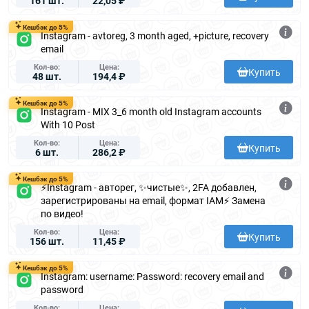
161 шт.
22,05 ₽
Кешбэк до 5%
Instagram - avtoreg, 3 month aged, +picture, recovery
email
Кол-во
Цена
Купить
48 шт.
194,4 ₽
Кешбэк до 5%
Instagram - MIX 3_6 month old Instagram accounts
With 10 Post
Кол-во
Цена
Купить
6 шт.
286,2 ₽
Кешбэк до 5%
⚡️Instagram - авторег, ✨чистые✨, 2FA добавлен,
зарегистрированы на email, формат IAM⚡️ Замена
по видео!
Кол-во
Цена
Купить
156 шт.
11,45 ₽
Кешбэк до 5%
Instagram: username: Password: recovery email and
password
Кол-во
Цена