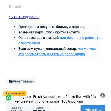
Важно!
При авторизации в Instagram с нового устройства,
Читать подробнее
нестабильного интернета, VPN, прокси или IP-адреса с
низким уровнем доверия система может отображать
ошибку «неверный логин или пароль», даже если
Прежде чем покупать большую партию,
данные указаны верно.
возьмите пару штук и протестируйте
В таком случае рекомендуем сменить сеть интернета,
гео прокси или авторизоваться по cookie через
Ознакомьтесь с статьей,
как безопасно работать
Instaman. Данная ошибка не будет являться
с профилями
гарантийным случаем и не подлежит замене или
возврату средств.
Если вам нужен уникальный товар,
мы можем
это рассмотреть и взять на реализацию
Другие товары
Кешбэк до 5%
Instagram - Fresh Accounts with 2fa verified with 2fa
key create with phone number 100% working
Кол-во
Цена
Купить