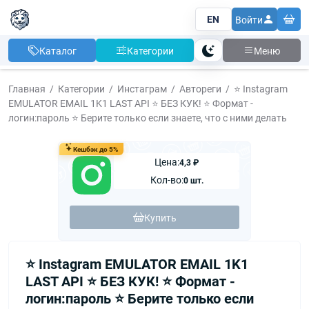
EN
Войти
Каталог
Категории
Меню
Тема
Главная
Категории
Инстаграм
Автореги
⭐️ Instagram
EMULATOR EMAIL 1K1 LAST API ⭐️ БЕЗ КУК! ⭐️ Формат -
логин:пароль ⭐️ Берите только если знаете, что с ними делать
Кешбэк до 5%
Цена:
4,3 ₽
Кол-во:
0 шт.
Купить
⭐️ Instagram EMULATOR EMAIL 1K1
LAST API ⭐️ БЕЗ КУК! ⭐️ Формат -
логин:пароль ⭐️ Берите только если