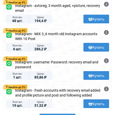
Кешбэк до 5%
Instagram - avtoreg, 3 month aged, +picture, recovery
email
Кол-во
Цена
Купить
48 шт.
194,4 ₽
Кешбэк до 5%
Instagram - MIX 3_6 month old Instagram accounts
With 10 Post
Кол-во
Цена
Купить
6 шт.
286,2 ₽
Кешбэк до 5%
Instagram: username: Password: recovery email and
password
Кол-во
Цена
Купить
1 шт.
85,86 ₽
Кешбэк до 5%
Instagram - fresh accounts with recovery email added
and profile picture and post and following added
Кол-во
Цена
Купить
19 шт.
51,52 ₽