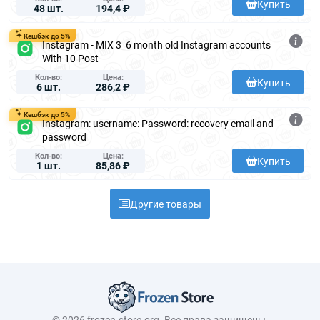
Купить
48 шт.
194,4 ₽
Кешбэк до 5%
Instagram - MIX 3_6 month old Instagram accounts
With 10 Post
Кол-во
Цена
Купить
6 шт.
286,2 ₽
Кешбэк до 5%
Instagram: username: Password: recovery email and
password
Кол-во
Цена
Купить
1 шт.
85,86 ₽
Другие товары
© 2026 frozen-store.org. Все права защищены.