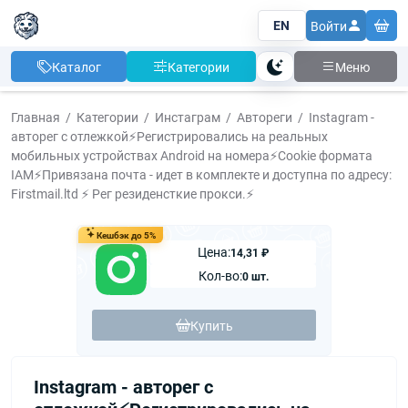
EN
Войти
Каталог
Категории
Меню
Тема
Главная
Категории
Инстаграм
Автореги
Instagram -
авторег c отлежкой⚡️Регистрировались на реальных
мобильных устройствах Android на номера⚡️Cookie формата
IAM⚡️Привязана почта - идет в комплекте и доступна по адресу:
Firstmail.ltd ⚡️ Рег резиденсткие прокси.⚡
Кешбэк до 5%
Цена:
14,31 ₽
Кол-во:
0 шт.
Купить
Instagram - авторег c