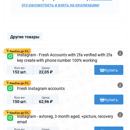
это рассмотреть и взять на реализацию
Другие товары
Кешбэк до 5%
Instagram - Fresh Accounts with 2fa verified with 2fa
key create with phone number 100% working
Кол-во
Цена
Купить
152 шт.
22,05 ₽
Кешбэк до 5%
Fresh Instagram accounts
Кол-во
Цена
Купить
150 шт.
62,96 ₽
Кешбэк до 5%
Instagram - avtoreg, 3 month aged, +picture, recovery
email
Кол-во
Цена