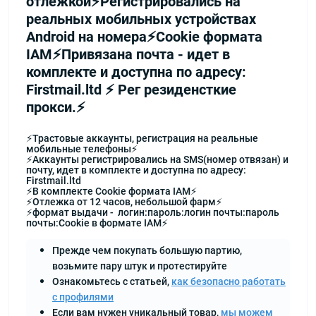
отлежкой⚡️Регистрировались на
реальных мобильных устройствах
Android на номера⚡️Cookie формата
IAM⚡️Привязана почта - идет в
комплекте и доступна по адресу:
Firstmail.ltd ⚡️ Рег резиденсткие
прокси.⚡
⚡Трастовые аккаунты, регистрация на реальные
мобильные телефоны⚡
⚡️Аккаунты регистрировались на SMS(номер отвязан) и
почту, идет в комплекте и доступна по адресу:
Firstmail.ltd
⚡️В комплекте Cookie формата IAM⚡️
⚡Отлежка от 12 часов, небольшой фарм⚡️
⚡формат выдачи - логин:пароль:логин почты:пароль
почты:Cookie в формате IAM⚡
Прежде чем покупать большую партию,
возьмите пару штук и протестируйте
Ознакомьтесь с статьей,
как безопасно работать
с профилями
Если вам нужен уникальный товар,
мы можем