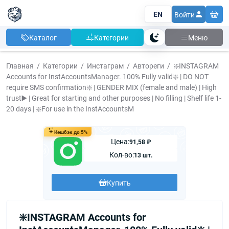
EN
Войти
Каталог
Категории
Меню
Тема
Главная
Категории
Инстаграм
Автореги
❇️INSTAGRAM
Accounts for InstAccountsManager. 100% Fully valid❇️ | DO NOT
require SMS confirmation❇️ | GENDER MIX (female and male) | High
trust▶️ | Great for starting and other purposes | No filling | Shelf life 1-
20 days | ❇️For use in the InstAccountsM
Кешбэк до 5%
Цена:
91,58 ₽
Кол-во:
13 шт.
Купить
❇️INSTAGRAM Accounts for