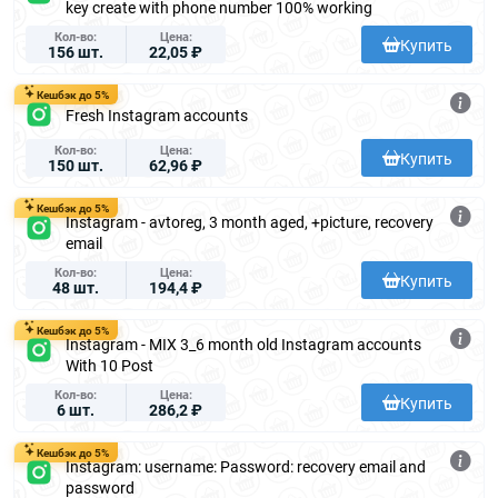
key create with phone number 100% working
Кол-во
Цена
Купить
156 шт.
22,05 ₽
Кешбэк до 5%
Fresh Instagram accounts
Кол-во
Цена
Купить
150 шт.
62,96 ₽
Кешбэк до 5%
Instagram - avtoreg, 3 month aged, +picture, recovery
email
Кол-во
Цена
Купить
48 шт.
194,4 ₽
Кешбэк до 5%
Instagram - MIX 3_6 month old Instagram accounts
With 10 Post
Кол-во
Цена
Купить
6 шт.
286,2 ₽
Кешбэк до 5%
Instagram: username: Password: recovery email and
password