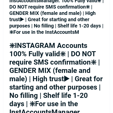
InstAccountsManager. 100% Fully valid❇️ |
DO NOT require SMS confirmation❇️ |
GENDER MIX (female and male) | High
trust▶️ | Great for starting and other
purposes | No filling | Shelf life 1-20 days |
❇️For use in the InstAccountsM
❇️INSTAGRAM Accounts
100% Fully valid❇️ | DO NOT
require SMS confirmation❇️ |
GENDER MIX (female and
male) | High trust▶️ | Great for
starting and other purposes |
No filling | Shelf life 1-20
days | ❇️For use in the
InstAccountsManager